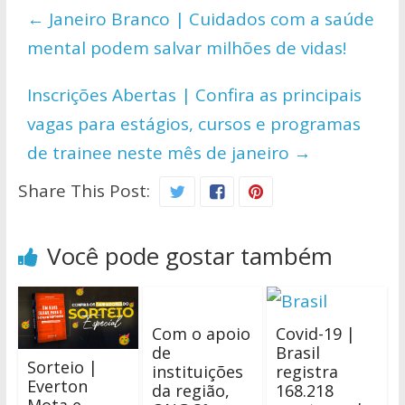
←
Janeiro Branco | Cuidados com a saúde
A
o
Li
mental podem salvar milhões de vidas!
p
o
n
p
k
k
Inscrições Abertas | Confira as principais
vagas para estágios, cursos e programas
de trainee neste mês de janeiro
→
Share This Post:
Você pode gostar também
Com o apoio
Covid-19 |
de
Brasil
Sorteio |
instituições
registra
Everton
da região,
168.218