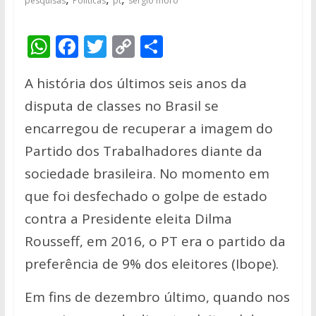
pesquisas
Políticas
pt
sergio moro
W
F
T
C
S
h
ac
w
o
h
A história dos últimos seis anos da
at
e
itt
p
ar
disputa de classes no Brasil se
s
b
er
y
e
encarregou de recuperar a imagem do
A
o
Li
Partido dos Trabalhadores diante da
p
o
n
sociedade brasileira. No momento em
p
k
k
que foi desfechado o golpe de estado
contra a Presidente eleita Dilma
Rousseff, em 2016, o PT era o partido da
preferência de 9% dos eleitores (Ibope).
Em fins de dezembro último, quando nos