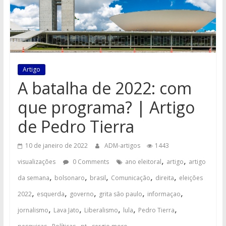
Artigo
A batalha de 2022: com
que programa? | Artigo
de Pedro Tierra
10 de janeiro de 2022
ADM-artigos
1443
,
,
visualizações
0 Comments
ano eleitoral
artigo
artigo
,
,
,
,
,
da semana
bolsonaro
brasil
Comunicação
direita
eleições
,
,
,
,
,
2022
esquerda
governo
grita são paulo
informaçao
,
,
,
,
,
jornalismo
Lava Jato
Liberalismo
lula
Pedro Tierra
,
,
,