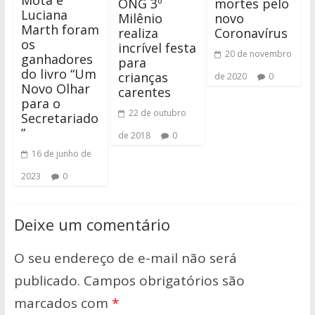
Mota e
ONG 3º
mortes pelo
Luciana
Milênio
novo
Marth foram
realiza
Coronavírus
os
incrível festa
20 de novembro
ganhadores
para
do livro “Um
crianças
de 2020
0
Novo Olhar
carentes
para o
22 de outubro
Secretariado
”
de 2018
0
16 de junho de
2023
0
Deixe um comentário
O seu endereço de e-mail não será
publicado.
Campos obrigatórios são
marcados com
*