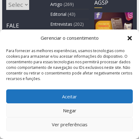
AGSP
Arquivos
Artigo
(269)
Editorial
(43)
Entrevistas
(202)
FALE
CONOSCO
Informes
(101)
Gerenciar o consentimento
Manchete
(3)
Para fornecer as melhores experiências, usamos tecnologias como
Notícia
(1.245)
cookies para armazenar e/ou acessar informações do dispositivo. O
consentimento para essas tecnologias nos permitirá processar dados
como comportamento de navegação ou IDs exclusivos neste site. Não
consentir ou retirar o consentimento pode afetar negativamente certos
recursos e funções.
Aceitar
Negar
© Copyright 2011-2026
Ver preferências
Agência de Comunicação Grita São Paulo