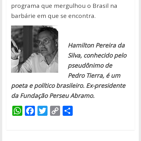
programa que mergulhou o Brasil na
barbárie em que se encontra.
Hamilton Pereira da
Silva, conhecido pelo
pseudônimo de
Pedro Tierra, é um
poeta e político brasileiro. Ex-presidente
da Fundação Perseu Abramo.
W
F
T
C
S
h
ac
w
o
h
at
e
itt
p
ar
s
b
er
y
e