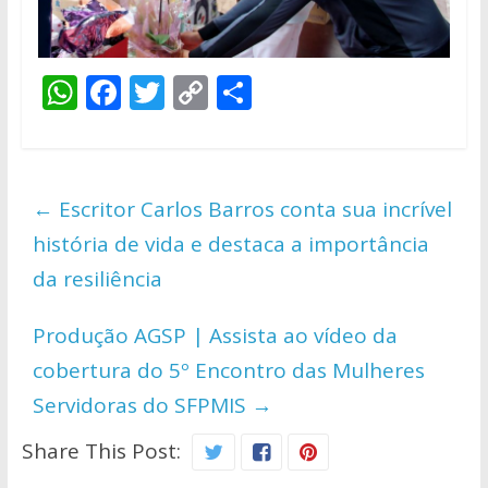
W
F
T
C
S
h
ac
w
o
h
at
e
itt
p
ar
s
b
er
y
e
←
Escritor Carlos Barros conta sua incrível
A
o
Li
história de vida e destaca a importância
p
o
n
da resiliência
p
k
k
Produção AGSP | Assista ao vídeo da
cobertura do 5º Encontro das Mulheres
Servidoras do SFPMIS
→
Share This Post: