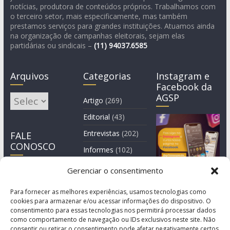
notícias, produtora de conteúdos próprios. Trabalhamos com
o terceiro setor, mais especificamente, mas também
prestamos serviços para grandes instituições. Atuamos ainda
na organização de campanhas eleitorais, sejam elas
partidárias ou sindicais –
(11)
94037.6585
Arquivos
Categorias
Instagram e
Facebook da
AGSP
Arquivos
Artigo
(269)
Editorial
(43)
Entrevistas
(202)
FALE
CONOSCO
Informes
(102)
Manchete
(2)
Gerenciar o consentimento
Notícia
(1.244)
Para fornecer as melhores experiências, usamos tecnologias como
cookies para armazenar e/ou acessar informações do dispositivo. O
consentimento para essas tecnologias nos permitirá processar dados
como comportamento de navegação ou IDs exclusivos neste site. Não
consentir ou retirar o consentimento pode afetar negativamente certos