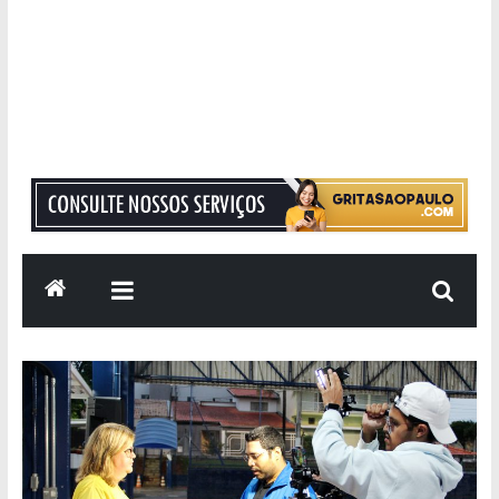
Grita
São
Paulo
Informação
com
Responsabilidade