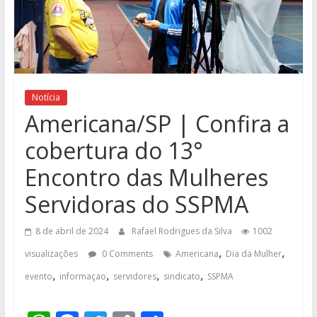
Notícia
Americana/SP | Confira a
cobertura do 13°
Encontro das Mulheres
Servidoras do SSPMA
8 de abril de 2024
Rafael Rodrigues da Silva
1002
,
,
visualizações
0 Comments
Americana
Dia da Mulher
,
,
,
,
evento
informaçao
servidores
sindicato
SSPMA