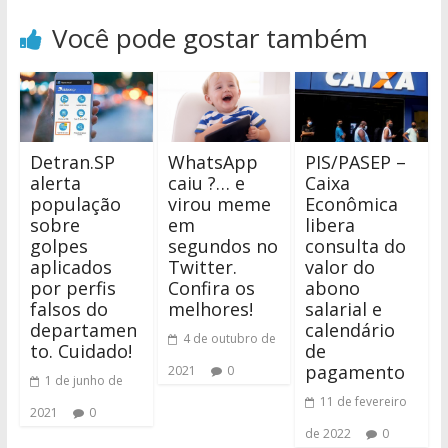
Você pode gostar também
Detran.SP
WhatsApp
PIS/PASEP –
alerta
caiu ?… e
Caixa
população
virou meme
Econômica
sobre
em
libera
golpes
segundos no
consulta do
aplicados
Twitter.
valor do
por perfis
Confira os
abono
falsos do
melhores!
salarial e
departamen
calendário
4 de outubro de
to. Cuidado!
de
pagamento
2021
0
1 de junho de
11 de fevereiro
2021
0
de 2022
0