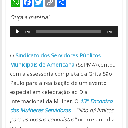
W
F
T
C
S
h
ac
w
o
h
Ouça a matéria!
at
e
itt
p
ar
s
b
er
y
e
Tocador
00:00
00:00
A
o
Li
de
p
o
n
áudio
p
k
k
O
Sindicato dos Servidores Públicos
Municipais de Americana
(SSPMA) contou
com a assessoria completa da Grita São
Paulo para a realização de um evento
especial em celebração ao Dia
Internacional da Mulher. O
13° Encontro
das Mulheres Servidoras
– “Não há limites
para as nossas conquistas”
ocorreu no dia