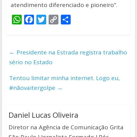
atendimento diferenciado e pioneiro”.
W
F
T
C
S
h
ac
w
o
h
at
e
itt
p
ar
s
b
er
y
e
←
Presidente na Estrada registra trabalho
A
o
Li
sério no Estado
p
o
n
p
k
k
Tentou limitar minha internet. Logo eu,
#nãovaitergolpe
→
Daniel Lucas Oliveira
Diretor na Agência de Comunicação Grita
São Paulo I Jornalista Formado I Pós-