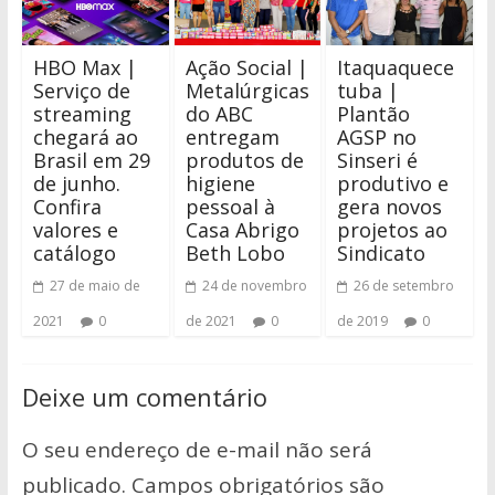
HBO Max |
Ação Social |
Itaquaquece
Serviço de
Metalúrgicas
tuba |
streaming
do ABC
Plantão
chegará ao
entregam
AGSP no
Brasil em 29
produtos de
Sinseri é
de junho.
higiene
produtivo e
Confira
pessoal à
gera novos
valores e
Casa Abrigo
projetos ao
catálogo
Beth Lobo
Sindicato
27 de maio de
24 de novembro
26 de setembro
2021
0
de 2021
0
de 2019
0
Deixe um comentário
O seu endereço de e-mail não será
publicado.
Campos obrigatórios são