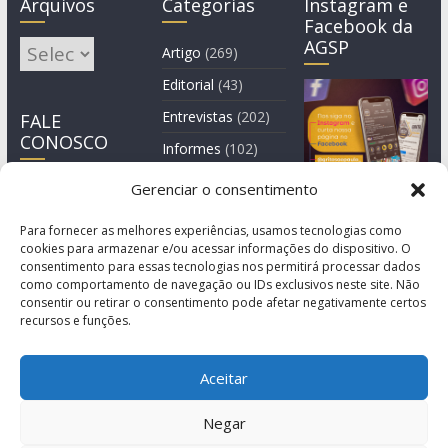
Arquivos
Categorias
Instagram e
Facebook da
AGSP
Arquivos
Artigo
(269)
Editorial
(43)
Entrevistas
(202)
FALE
CONOSCO
Informes
(102)
Manchete
(2)
Gerenciar o consentimento
Notícia
(1.244)
Para fornecer as melhores experiências, usamos tecnologias como
cookies para armazenar e/ou acessar informações do dispositivo. O
consentimento para essas tecnologias nos permitirá processar dados
como comportamento de navegação ou IDs exclusivos neste site. Não
consentir ou retirar o consentimento pode afetar negativamente certos
recursos e funções.
Aceitar
Negar
© Copyright 2011-2026