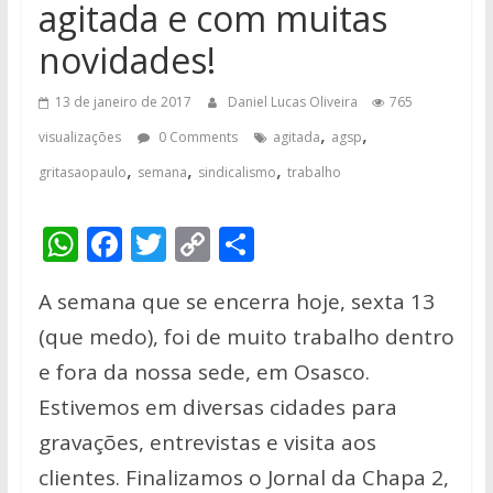
agitada e com muitas
novidades!
13 de janeiro de 2017
Daniel Lucas Oliveira
765
,
,
visualizações
0 Comments
agitada
agsp
,
,
,
gritasaopaulo
semana
sindicalismo
trabalho
W
F
T
C
S
h
ac
w
o
h
A semana que se encerra hoje, sexta 13
at
e
itt
p
ar
(que medo), foi de muito trabalho dentro
s
b
er
y
e
e fora da nossa sede, em Osasco.
A
o
Li
Estivemos em diversas cidades para
p
o
n
gravações, entrevistas e visita aos
p
k
k
clientes. Finalizamos o Jornal da Chapa 2,