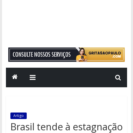
Grita
São
Paulo
Informação
com
Responsabilidade
Artigo
Brasil tende à estagnação