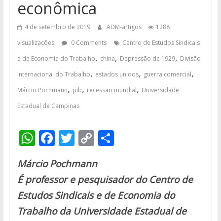
econômica
4 de setembro de 2019
ADM-artigos
1288
visualizações
0 Comments
Centro de Estudos Sindicais
,
,
,
e de Economia do Trabalho
china
Depressão de 1929
Divisão
,
,
,
Internacional do Trabalho
estados unidos
guerra comercial
,
,
,
Márcio Pochmann
pib
recessão mundial
Universidade
Estadual de Campinas
W
F
T
C
S
h
ac
w
o
h
Márcio Pochmann
at
e
itt
p
ar
É professor e pesquisador do Centro de
s
b
er
y
e
Estudos Sindicais e de Economia do
A
o
Li
Trabalho da Universidade Estadual de
p
o
n