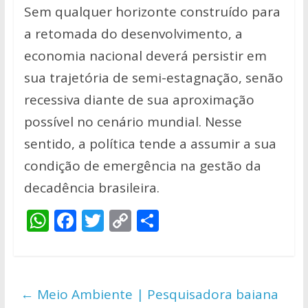
Sem qualquer horizonte construído para
a retomada do desenvolvimento, a
economia nacional deverá persistir em
sua trajetória de semi-estagnação, senão
recessiva diante de sua aproximação
possível no cenário mundial. Nesse
sentido, a política tende a assumir a sua
condição de emergência na gestão da
decadência brasileira.
W
F
T
C
S
h
ac
w
o
h
at
e
itt
p
ar
s
b
er
y
e
←
Meio Ambiente | Pesquisadora baiana