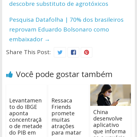
A
o
Li
descobre substituto de agrotóxicos
p
o
n
p
k
k
Pesquisa Datafolha | 70% dos brasileiros
reprovam Eduardo Bolsonaro como
embaixador
→
Share This Post:
Você pode gostar também
Levantamen
Ressaca
to do IBGE
Friends
China
aponta
promete
desenvolve
concentraçã
muitas
aplicativo
o de metade
atrações
que informa
do PIB em
para matar