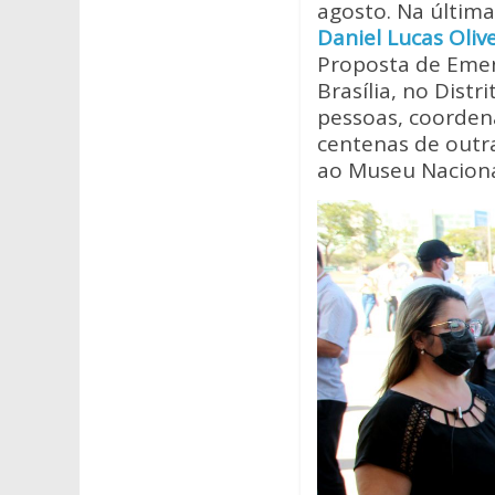
at
e
itt
agosto. Na última
s
b
er
Daniel Lucas Oliv
A
o
Proposta de Emen
Brasília, no Dist
p
o
pessoas, coorden
p
k
centenas de outra
ao Museu Naciona