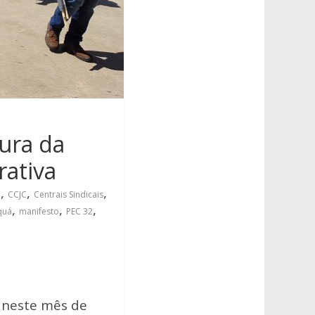
tura da
rativa
,
,
,
a
CCJC
Centrais Sindicais
,
,
,
quá
manifesto
PEC 32
l neste mês de