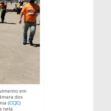
ovimento em
Câmara dos
ia (
CCJC
)
 nela.