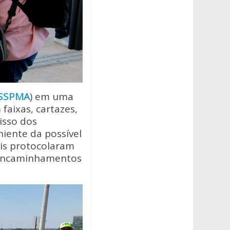
SSPMA
) em uma
aixas, cartazes,
isso dos
niente da possível
ais protocolaram
 encaminhamentos