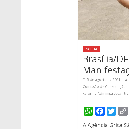
Notícia
Brasília/D
Manifestaç
5 de agosto de 2021
Comissão de Constituição e 
,
Reforma Administrativa
tr
W
F
T
h
ac
w
A Agência Grita S