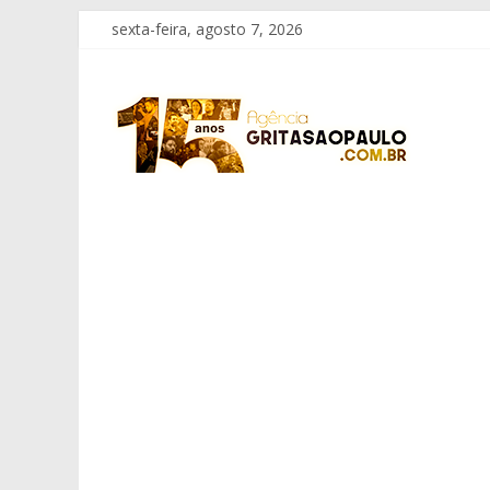
Pular
sexta-feira, agosto 7, 2026
para
o
Grita
conteúdo
São
Paulo
Informação
com
Responsabilidade