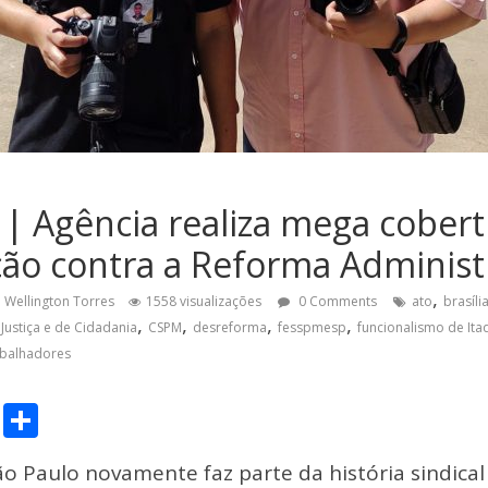
F | Agência realiza mega cober
ão contra a Reforma Administ
,
Wellington Torres
1558 visualizações
0 Comments
ato
brasíli
,
,
,
,
Justiça e de Cidadania
CSPM
desreforma
fesspmesp
funcionalismo de Ita
abalhadores
C
S
o
h
ão Paulo novamente faz parte da história sindica