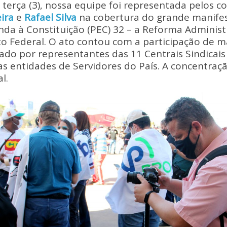
p
ar
 terça (3), nossa equipe foi representada pelos 
y
e
eira
e
Rafael Silva
na cobertura do grande manifes
Li
da à Constituição (PEC) 32 – a Reforma Administ
rito Federal. O ato contou com a participação de m
n
ado por representantes das 11 Centrais Sindicai
k
s entidades de Servidores do País. A concentraçã
l.