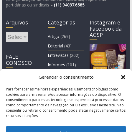
partidárias ou sindicais –
(11)
94037.6585
Arquivos
Categorias
Instagram e
Facebook da
AGSP
Arquivos
Artigo
(269)
Editorial
(43)
Entrevistas
(202)
FALE
CONOSCO
Informes
(101)
Manchete
(3)
Gerenciar o consentimento
Notícia
(1.245)
Para fornecer as melhores experiências, usamos tecnologias como
cookies para armazenar e/ou acessar informações do dispositivo. O
consentimento para essas tecnologias nos permitirá processar dados
como comportamento de navegação ou IDs exclusivos neste site. Não
consentir ou retirar o consentimento pode afetar negativamente certos
recursos e funções.