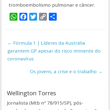
tromboembolismo pulmonar e câncer.
W
F
T
C
S
h
ac
w
o
h
at
e
itt
p
ar
s
b
er
y
e
←
Fórmula 1 | Líderes da Austrália
A
o
Li
garantem GP apesar do risco iminente do
p
o
n
coronavírus
p
k
k
Os jovens, a crise e o trabalho
→
Wellington Torres
Jornalista (Mtb nº 78/915/SP), pós-