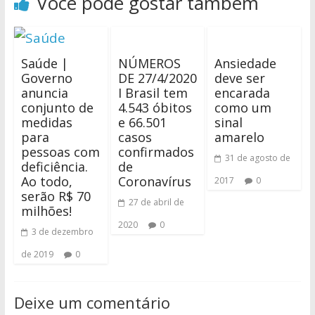
Você pode gostar também
Saúde |
NÚMEROS
Ansiedade
Governo
DE 27/4/2020
deve ser
anuncia
I Brasil tem
encarada
conjunto de
4.543 óbitos
como um
medidas
e 66.501
sinal
para
casos
amarelo
pessoas com
confirmados
31 de agosto de
deficiência.
de
Ao todo,
Coronavírus
2017
0
serão R$ 70
27 de abril de
milhões!
2020
0
3 de dezembro
de 2019
0
Deixe um comentário