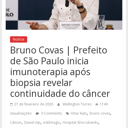
Notícia
Bruno Covas | Prefeito
de São Paulo inicia
imunoterapia após
biopsia revelar
continuidade do câncer
27 de fevereiro de 2020
Wellington Torres
1149
,
,
visualizações
0 Comments
Artur Katz
bruno covas
,
,
,
,
Câncer
David Uip
estômago
Hospital Sírio-Libanês