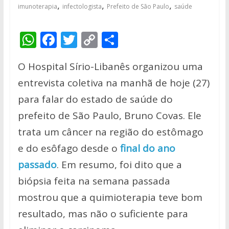
,
,
,
imunoterapia
infectologista
Prefeito de São Paulo
saúde
W
F
T
C
S
h
ac
w
o
h
O Hospital Sírio-Libanês organizou uma
at
e
itt
p
ar
entrevista coletiva na manhã de hoje (27)
s
b
er
y
e
para falar do estado de saúde do
A
o
Li
prefeito de São Paulo, Bruno Covas. Ele
p
o
n
trata um câncer na região do estômago
p
k
k
e do esôfago desde o
final do ano
passado
. Em resumo, foi dito que a
biópsia feita na semana passada
mostrou que a quimioterapia teve bom
resultado, mas não o suficiente para