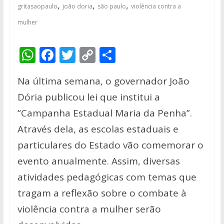
,
,
,
gritasaopaulo
joão doria
são paulo
violência contra a
mulher
W
F
T
C
S
h
ac
w
o
h
Na última semana, o governador João
at
e
itt
p
ar
Dória publicou lei que institui a
s
b
er
y
e
“Campanha Estadual Maria da Penha”.
A
o
Li
Através dela, as escolas estaduais e
p
o
n
particulares do Estado vão comemorar o
p
k
k
evento anualmente. Assim, diversas
atividades pedagógicas com temas que
tragam a reflexão sobre o combate à
violência contra a mulher serão