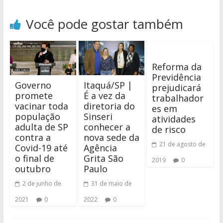
Você pode gostar também
Reforma da
Previdência
Governo
Itaquá/SP |
prejudicará
promete
É a vez da
trabalhador
vacinar toda
diretoria do
es em
população
Sinseri
atividades
adulta de SP
conhecer a
de risco
contra a
nova sede da
21 de agosto de
Covid-19 até
Agência
o final de
Grita São
2019
0
outubro
Paulo
2 de junho de
31 de maio de
2021
0
2022
0