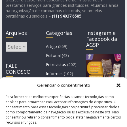
prestamos serviços para grandes instituições. Atuamos ainda
na organização de campanhas eleitorais, sejam elas
partidárias ou sindicais –
(11)
94037.6585
Arquivos
Categorias
Instagram e
Facebook da
AGSP
Arquivos
Artigo
(269)
Editorial
(43)
Entrevistas
(202)
FALE
CONOSCO
Informes
(102)
Manchete
(2)
Gerenciar o consentimento
Notícia
(1.244)
Para fornecer as melhores experiências, usamos tecnologias como
cookies para armazenar e/ou acessar informações do dispositivo. O
consentimento para essas tecnologias nos permitirá processar dados
como comportamento de navegação ou IDs exclusivos neste site. Não
consentir ou retirar o consentimento pode afetar negativamente certos
recursos e funções.