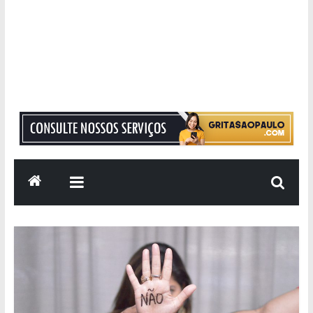
Grita
São
Paulo
Informação
com
Responsabilidade