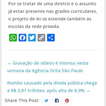
Por se tratar de uma diretriz e o assunto
já estar presente nas grades curriculares,
o projeto de lei se estende também às
escolas da rede privada.
W
F
T
C
S
h
ac
w
o
h
at
e
itt
p
ar
s
b
er
y
e
←
Gravação de vídeos é intensa nesta
A
o
Li
semana da Agência Grita São Paulo
p
o
n
p
k
k
Rombo causado pela dívida pública chega
a R$ 3,87 trilhões, após alta de 8,9%
→
Share This Post: