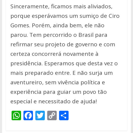
Sinceramente, ficamos mais aliviados,
porque esperávamos um sumiço de Ciro
Gomes. Porém, ainda bem, ele não
parou. Tem percorrido o Brasil para
refirmar seu projeto de governo e com
certeza concorrerá novamente à
presidência. Esperamos que desta vez o
mais preparado entre. E não surja um
aventureiro, sem vivência política e
experiência para guiar um povo tão
especial e necessitado de ajuda!
W
F
T
C
S
h
ac
w
o
h