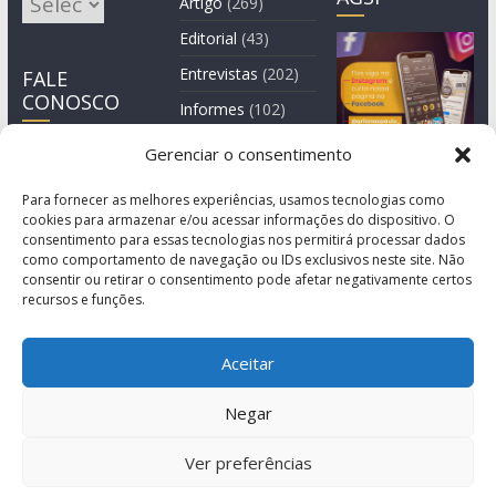
Artigo
(269)
Editorial
(43)
Entrevistas
(202)
FALE
CONOSCO
Informes
(102)
Manchete
(2)
Gerenciar o consentimento
Notícia
(1.244)
Para fornecer as melhores experiências, usamos tecnologias como
cookies para armazenar e/ou acessar informações do dispositivo. O
consentimento para essas tecnologias nos permitirá processar dados
como comportamento de navegação ou IDs exclusivos neste site. Não
consentir ou retirar o consentimento pode afetar negativamente certos
recursos e funções.
Aceitar
Negar
© Copyright 2011-2026
Agência de Comunicação Grita São Paulo
Ver preferências