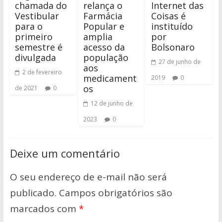
chamada do
relança o
Internet das
Vestibular
Farmácia
Coisas é
para o
Popular e
instituído
primeiro
amplia
por
semestre é
acesso da
Bolsonaro
divulgada
população
27 de junho de
aos
2 de fevereiro
medicament
2019
0
os
de 2021
0
12 de junho de
2023
0
Deixe um comentário
O seu endereço de e-mail não será
publicado.
Campos obrigatórios são
marcados com
*