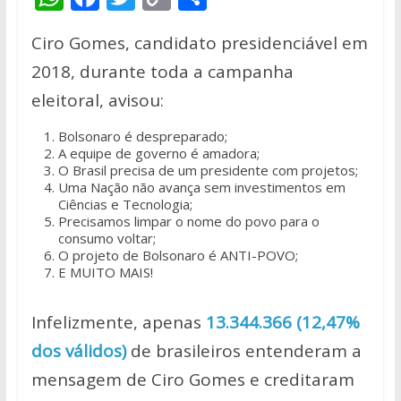
h
ac
w
o
h
Ciro Gomes, candidato presidenciável em
at
e
itt
p
ar
2018, durante toda a campanha
s
b
er
y
e
eleitoral, avisou:
A
o
Li
p
o
n
Bolsonaro é despreparado;
A equipe de governo é amadora;
p
k
k
O Brasil precisa de um presidente com projetos;
Uma Nação não avança sem investimentos em
Ciências e Tecnologia;
Precisamos limpar o nome do povo para o
consumo voltar;
O projeto de Bolsonaro é ANTI-POVO;
E MUITO MAIS!
Infelizmente, apenas
13.344.366 (12,47%
dos válidos)
de brasileiros entenderam a
mensagem de Ciro Gomes e creditaram