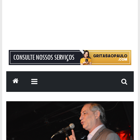
Grita
São
Paulo
Informação
com
Responsabilidade