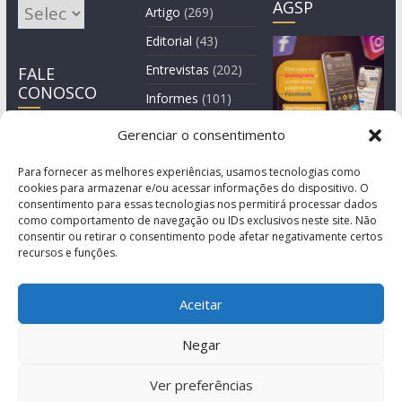
AGSP
Arquivos
Artigo
(269)
Editorial
(43)
Entrevistas
(202)
FALE
CONOSCO
Informes
(101)
Manchete
(3)
Gerenciar o consentimento
Notícia
(1.245)
Para fornecer as melhores experiências, usamos tecnologias como
cookies para armazenar e/ou acessar informações do dispositivo. O
consentimento para essas tecnologias nos permitirá processar dados
como comportamento de navegação ou IDs exclusivos neste site. Não
consentir ou retirar o consentimento pode afetar negativamente certos
recursos e funções.
Aceitar
Negar
© Copyright 2011-2026
Agência de Comunicação Grita São Paulo
Ver preferências