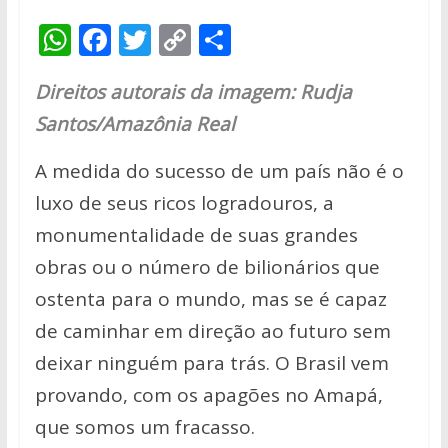
W
F
T
C
S
h
ac
w
o
h
Direitos autorais da imagem: Rudja
at
e
itt
p
ar
Santos/Amazônia Real
s
b
er
y
e
A
o
Li
A medida do sucesso de um país não é o
p
o
n
luxo de seus ricos logradouros, a
p
k
k
monumentalidade de suas grandes
obras ou o número de bilionários que
ostenta para o mundo, mas se é capaz
de caminhar em direção ao futuro sem
deixar ninguém para trás. O Brasil vem
provando, com os apagões no Amapá,
que somos um fracasso.