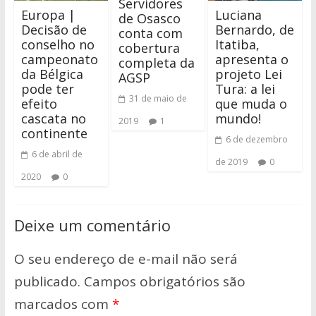
Servidores
Europa |
Luciana
de Osasco
Decisão de
Bernardo, de
conta com
conselho no
Itatiba,
cobertura
campeonato
apresenta o
completa da
da Bélgica
projeto Lei
AGSP
pode ter
Tura: a lei
31 de maio de
efeito
que muda o
cascata no
mundo!
2019
1
continente
6 de dezembro
6 de abril de
de 2019
0
2020
0
Deixe um comentário
O seu endereço de e-mail não será
publicado.
Campos obrigatórios são
marcados com
*