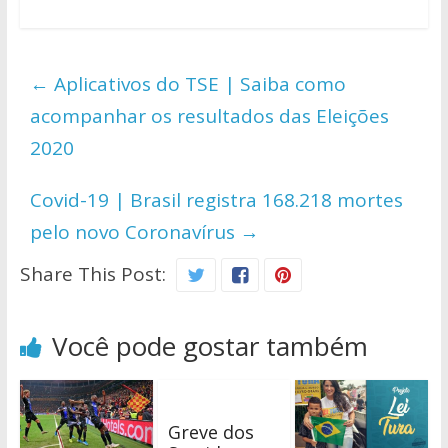
at
e
itt
p
ar
s
b
er
y
e
←
Aplicativos do TSE | Saiba como
A
o
Li
acompanhar os resultados das Eleições
p
o
n
2020
p
k
k
Covid-19 | Brasil registra 168.218 mortes
pelo novo Coronavírus
→
Share This Post:
Você pode gostar também
Greve dos