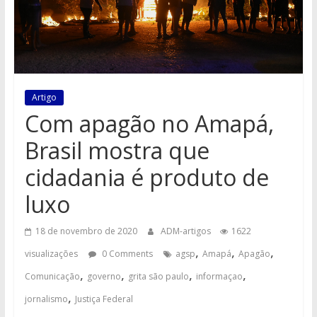
Artigo
Com apagão no Amapá,
Brasil mostra que
cidadania é produto de
luxo
18 de novembro de 2020
ADM-artigos
1622
,
,
,
visualizações
0 Comments
agsp
Amapá
Apagão
,
,
,
,
Comunicação
governo
grita são paulo
informaçao
,
jornalismo
Justiça Federal