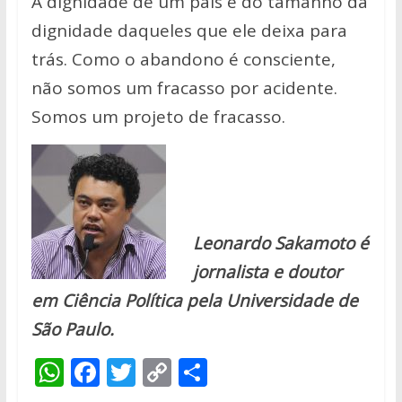
A dignidade de um país é do tamanho da
dignidade daqueles que ele deixa para
trás. Como o abandono é consciente,
não somos um fracasso por acidente.
Somos um projeto de fracasso.
Leonardo Sakamoto é
jornalista e doutor
em Ciência Política pela Universidade de
São Paulo.
W
F
T
C
S
h
ac
w
o
h