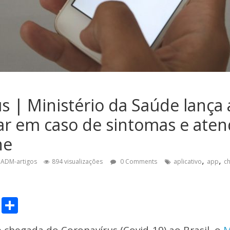
s | Ministério da Saúde lança 
iar em caso de sintomas e ate
ne
,
,
ADM-artigos
894 visualizações
0 Comments
aplicativo
app
ch
C
S
o
h