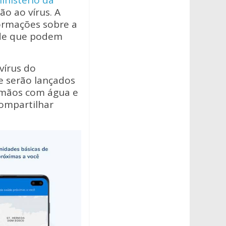
inistério da
o ao vírus. A
formações sobre a
úde que podem
vírus do
e serão lançados
s mãos com água e
compartilhar