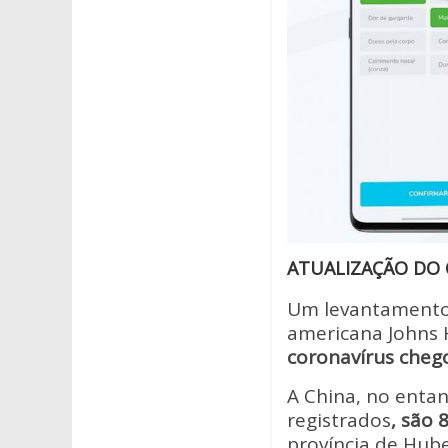
ATUALIZAÇÃO DO
Um levantamento d
americana Johns 
coronavírus cheg
A China, no enta
registrados
, são
província de Hub