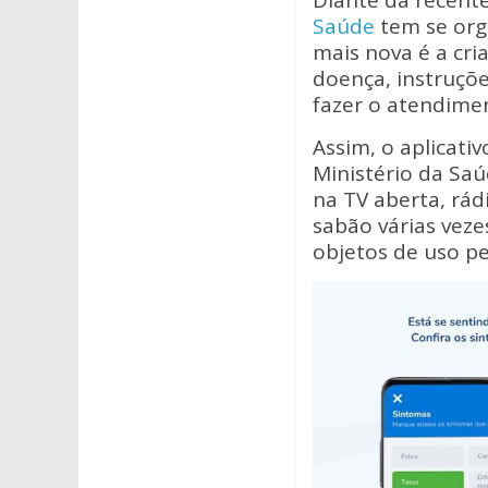
Diante da recente
at
e
itt
Saúde
tem se org
s
b
er
mais nova é a cri
A
o
doença, instruçõ
fazer o atendime
p
o
Assim, o aplicati
p
k
Ministério da Sa
na TV aberta, rád
sabão várias veze
objetos de uso pe