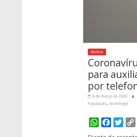
Notícia
Coronavíru
para auxil
por telefo
6 de março de 2020
,
População
tecnologia
W
F
T
h
ac
w