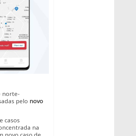
 norte-
sadas pelo
novo
e casos
concentrada na
um novo caso de