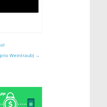
ão!
prio Weintraub)
→