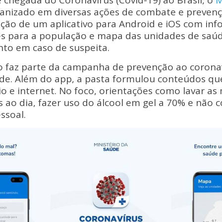
 chegada do Coronavírus (Covid-19) ao Brasil, o
M
p
ar
anizado em diversas ações de combate e prevençã
y
e
ação de um aplicativo para Android e iOS com in
Li
es para a população e mapa das unidades de sa
nto em caso de suspeita.
n
vo faz parte da campanha de prevenção ao corona
k
úde. Além do app, a pasta formulou conteúdos qu
io e internet. No foco, orientações como lavar a
s ao dia, fazer uso do álcool em gel a 70% e não 
ssoal.