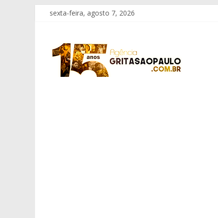
Pular
sexta-feira, agosto 7, 2026
para
o
Grita
conteúdo
São
Paulo
Informação
com
Responsabilidade