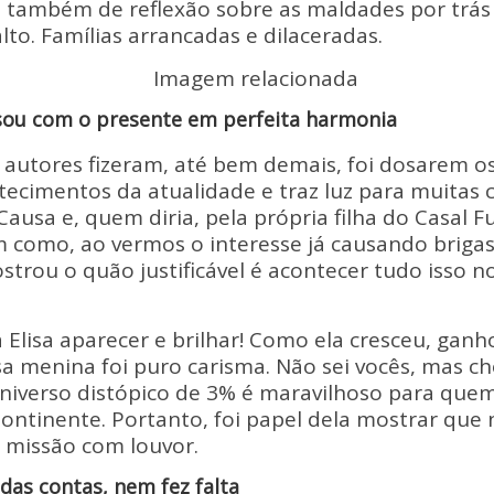
 também de reflexão sobre as maldades por trás
to. Famílias arrancadas e dilaceradas.
sou com o presente em perfeita harmonia
 autores fizeram, até bem demais, foi dosarem o
ecimentos da atualidade e traz luz para muitas c
ausa e, quem diria, pela própria filha do Casal 
m como, ao vermos o interesse já causando briga
trou o quão justificável é acontecer tudo isso 
 Elisa aparecer e brilhar! Como ela cresceu, gan
a menina foi puro carisma. Não sei vocês, mas c
universo distópico de 3% é maravilhoso para que
Continente. Portanto, foi papel dela mostrar que
 missão com louvor.
 das contas, nem fez falta