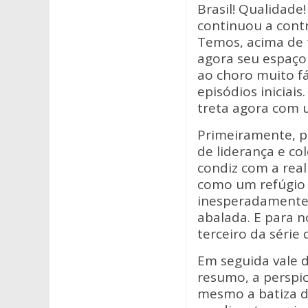
s
b
er
Brasil! Qualidade
A
o
continuou a cont
Temos, acima de
p
o
agora seu espaço
p
k
ao choro muito f
episódios iniciai
treta agora com 
Primeiramente, p
de liderança e c
condiz com a rea
como um refúgio 
inesperadamente, 
abalada. E para 
terceiro da série
Em seguida vale 
resumo, a perspi
mesmo a batiza d