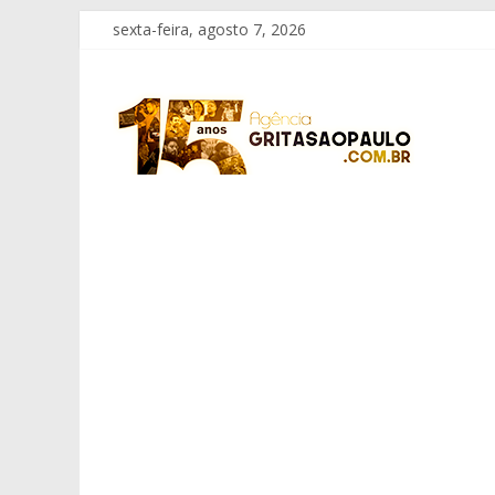
Pular
sexta-feira, agosto 7, 2026
para
o
Grita
conteúdo
São
Paulo
Informação
com
Responsabilidade