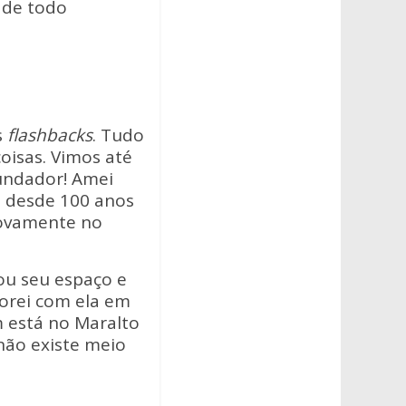
 de todo
s
flashbacks
. Tudo
oisas. Vimos até
Fundador! Amei
s desde 100 anos
novamente no
hou seu espaço e
horei com ela em
m está no Maralto
 não existe meio