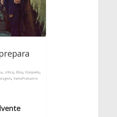
 prepara
,
,
,
,
ha
crítica
Elisa
Ezequiele
,
airagem
VamoPraGuerra
lvente