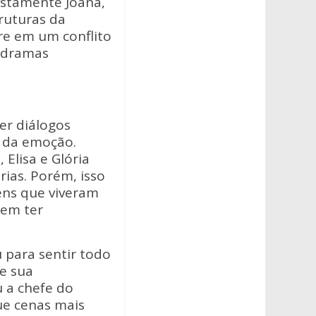
ustamente Joana,
ruturas da
re em um conflito
s dramas
er diálogos
r da emoção.
 Elisa e Glória
ias. Porém, isso
ens que viveram
dem ter
u para sentir todo
e sua
u a chefe do
ue cenas mais