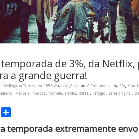
3ª temporada de 3%, da Netflix,
ra a grande guerra!
,
Wellington Torres
1558 visualizações
0 Comments
3%
Conc
,
,
,
,
,
,
,
,
Maralto
Marcela
Marcos
Michele
netflix
Rafael
refúgio
série original
tr
C
S
o
h
ta temporada extremamente envo
p
ar