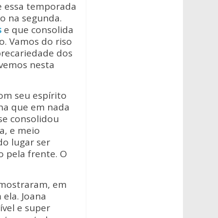
que essa temporada
do na segunda.
s
e que consolida
o. Vamos do riso
precariedade dos
e vemos nesta
om seu espírito
cha que em nada
se consolidou
a, e meio
o lugar ser
 pela frente. O
s mostraram, em
ela. Joana
vel e super