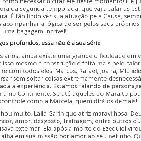
m como necessário citar ele neste momento! E é j
dora da segunda temporada, que vai abalar as est
ra. É tão lindo ver sua atuação pela Causa, semp
acompanhar a lógica de ser pelos seus próprio
m uma bagagem incrível!
gos profundos, essa não é a sua série
s anos, ainda existe uma grande dificuldade em v
r isso mesmo a construção é feita mais pelo calo
re com todos eles. Marcos, Rafael, Joana, Michele,
sar sem soltar coisas extremamente desnecessár
ada a experiência. Estamos falando de personag
ria no Continente. Se até aqueles do Maralto po
ontrole como a Marcela, quem dirá os demais!
ilhou muito. Laila Garin que atriz maravilhosa! De
ncor, amor, desgosto, trairagem, entre outros qu
ava externar. Ela após a morte do Ezequiel viro
falha em sua missão por amor ao seu netinho. Q