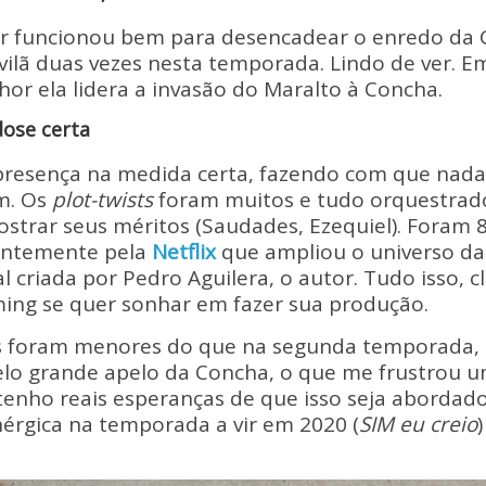
tir funcionou bem para desencadear o enredo da G
vilã duas vezes nesta temporada. Lindo de ver. 
or ela lidera a invasão do Maralto à Concha.
dose certa
presença na medida certa, fazendo com que nada 
om. Os
plot-twists
foram muitos e tudo orquestrad
ostrar seus méritos (Saudades, Ezequiel). Foram 
antemente pela
Netflix
que ampliou o universo da
al criada por Pedro Aguilera, o autor. Tudo isso, c
ming se quer sonhar em fazer sua produção.
cas foram menores do que na segunda temporada, 
lo grande apelo da Concha, o que me frustrou 
tenho reais esperanças de que isso seja aborda
érgica na temporada a vir em 2020 (
SIM eu creio