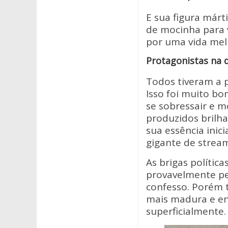
E sua figura már
de mocinha para 
por uma vida melh
Protagonistas na 
Todos tiveram a 
Isso foi muito b
se sobressair e m
produzidos brilh
sua essência inici
gigante de strea
As brigas políti
provavelmente pe
confesso. Porém 
mais madura e en
superficialmente.