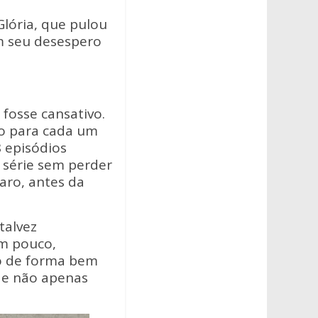
lória, que pulou
Em seu desespero
fosse cansativo.
o para cada um
8 episódios
 série sem perder
laro, antes da
talvez
um pouco,
do de forma bem
) e não apenas