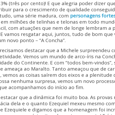
y
e
! 3% (três por cento)! E que alegria poder dizer 
Li
ribuir para o crescimento de qualidade consegui
 tudo, uma série madura, com
personagens forte
n
 em milhões de telinhas e telonas em todo mund
k
ácil, com atuações que nem de longe lembram a 
s. E vamos resgatar aqui, juntos, tudo de bom qu
um novo ponto – “A Concha”.
recisamos destacar que a Michele surpreendeu c
oletividade. Vemos um mundo de arco-íris na Con
lidade do Continente. E com “todos bem-vindos”, 
e ameaça ao Maralto. Tanto ameaçou que de car
vemos as coisas saírem dos eixos e a plenitude d
nossa nenhuma surpresa, vemos um novo processo
 que acompanhamos do início ao fim.
destacar que a dinâmica foi muito boa. As prova
cácia dela e o quanto Ezequiel mexeu mesmo com 
e Ezequiele e digamos que a homenagem foi incrí