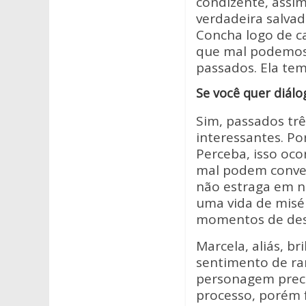
condizente, assi
verdadeira salva
Concha logo de ca
que mal podemos 
passados. Ela te
Se você quer diálo
Sim, passados trê
interessantes. Po
Perceba, isso ocor
mal podem conver
não estraga em n
uma vida de misé
momentos de desc
Marcela, aliás, br
sentimento de ra
personagem precis
processo, porém 