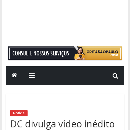
Grita
São
Paulo
Informação
com
Responsabilidade
Notícia
DC divulga vídeo inédito