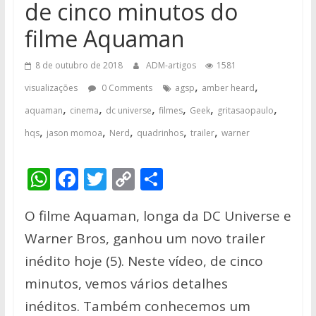
de cinco minutos do
filme Aquaman
8 de outubro de 2018
ADM-artigos
1581
,
,
visualizações
0 Comments
agsp
amber heard
,
,
,
,
,
,
aquaman
cinema
dc universe
filmes
Geek
gritasaopaulo
,
,
,
,
,
hqs
jason momoa
Nerd
quadrinhos
trailer
warner
W
F
T
C
S
h
ac
w
o
h
O filme Aquaman, longa da DC Universe e
at
e
itt
p
ar
Warner Bros, ganhou um novo trailer
s
b
er
y
e
inédito hoje (5). Neste vídeo, de cinco
A
o
Li
minutos, vemos vários detalhes
p
o
n
inéditos. Também conhecemos um
p
k
k