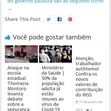
do governo paulista vão ao segundo turno
→
Share This Post:
Você pode gostar também
Atenção,
trabalhador
Ataque na
Ministério
autônomo!
escola
da Saúde |
Confira os
estadual
50% da
novos
Thomazia
população
valores de
Montoro
adulta já
contribuição
levanta
estão
do INSS
debate
imunes ao
17 de janeiro de
sobre a
vírus da
segurança
Covid-19
2019
0