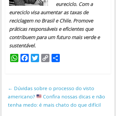
eureciclo. C
om a
eureciclo visa aumentar as taxas de
reciclagem no Brasil e Chile. Promove
práticas responsáveis e eficientes que
contribuem para um futuro mais verde e
sustentável.
W
F
T
C
S
h
ac
w
o
h
at
e
itt
p
ar
s
b
er
y
e
←
Dúvidas sobre o processo do visto
A
o
Li
americano?
Confira nossas dicas e não
p
o
n
tenha medo: é mais chato do que difícil
p
k
k