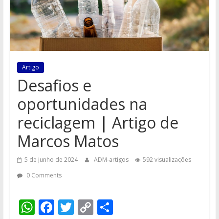
Artigo
Desafios e
oportunidades na
reciclagem | Artigo de
Marcos Matos
5 de junho de 2024
ADM-artigos
592 visualizações
0 Comments
W
F
T
C
S