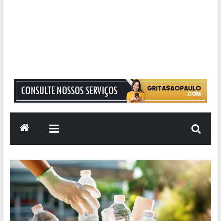
Grita
São
Paulo
Informação
com
Responsabilidade