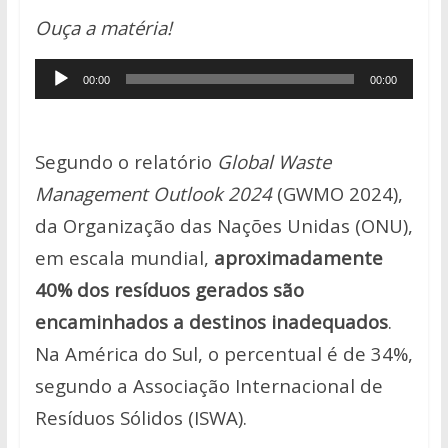
h
ac
w
o
h
Ouça a matéria!
at
e
itt
p
ar
s
b
er
y
e
Tocador
00:00
00:00
A
o
Li
de
p
o
n
áudio
p
k
k
Segundo o relatório
Global Waste
Management Outlook 2024
(GWMO 2024),
da Organização das Nações Unidas (ONU),
em escala mundial,
aproximadamente
40% dos resíduos gerados são
encaminhados a destinos inadequados
.
Na América do Sul, o percentual é de 34%,
segundo a Associação Internacional de
Resíduos Sólidos (ISWA).