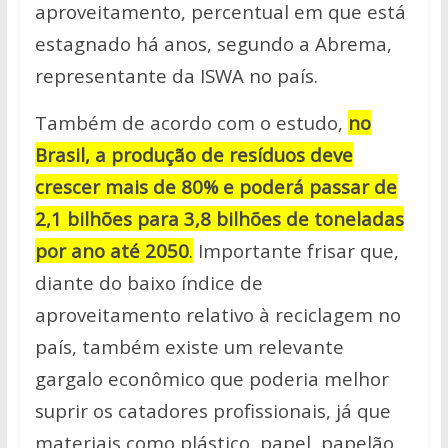
aproveitamento, percentual em que está
estagnado há anos, segundo a Abrema,
representante da ISWA no país.
Também de acordo com o estudo,
no
Brasil, a produção de resíduos deve
crescer mais de 80% e poderá passar de
2,1 bilhões para 3,8 bilhões de toneladas
por ano até 2050
.
Importante frisar que,
diante do baixo índice de
aproveitamento relativo à reciclagem no
país, também existe um relevante
gargalo econômico que poderia melhor
suprir os catadores profissionais, já que
materiais como plástico, papel, papelão,