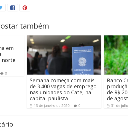
gostar também
rma em
a
o norte
0
Semana começa com mais
Banco Ce
de 3.400 vagas de emprego
produçã
nas unidades do Cate, na
de R$ 200
capital paulista
de agos
13 de janeiro de 2020
0
31 de julh
ário