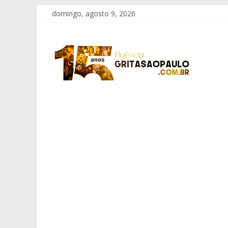
Pular
domingo, agosto 9, 2026
para
o
Grita
conteúdo
São
Paulo
Informação
com
Responsabilidade