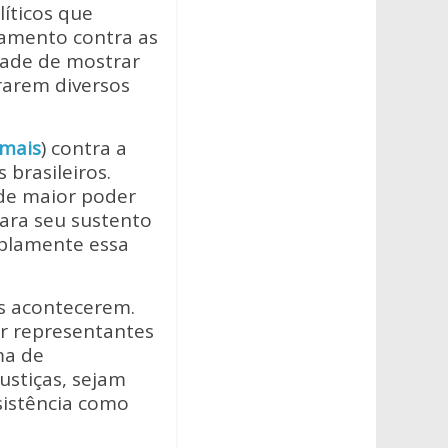
líticos que
tamento contra as
dade de mostrar
rarem diversos
 mais
) contra a
 brasileiros.
de maior poder
ara seu sustento
mplamente essa
s acontecerem.
ar representantes
ma de
ustiças, sejam
sistência como