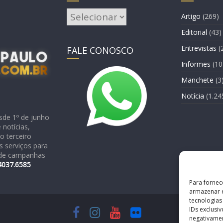
Arquivos
Artigo
(269)
Editorial
(43)
Entrevistas
(
FALE CONOSCO
Informes
(10
Manchete
(3
Notícia
(1.24
sde 1º de junho
notícias,
o terceiro
 serviços para
o de campanhas
4037.6585
Para fornec
armazenar e
tecnologia
IDs exclusi
negativamen