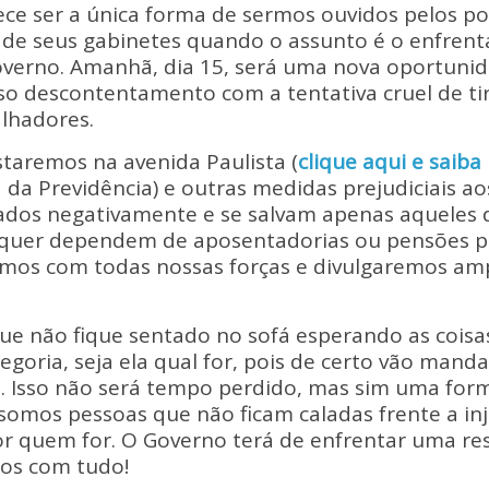
p
ar
rece ser a única forma de sermos ouvidos pelos po
y
e
 de seus gabinetes quando o assunto é o enfren
Li
verno. Amanhã, dia 15, será uma nova oportuni
so descontentamento com a tentativa cruel de ti
n
alhadores.
k
taremos na avenida Paulista (
clique aqui e saiba
da Previdência) e outras medidas prejudiciais aos
ados negativamente e se salvam apenas aqueles 
sequer dependem de aposentadorias ou pensões p
remos com todas nossas forças e divulgaremos a
ue não fique sentado no sofá esperando as coisa
tegoria, seja ela qual for, pois de certo vão mand
s. Isso não será tempo perdido, mas sim uma for
omos pessoas que não ficam caladas frente a inj
or quem for. O Governo terá de enfrentar uma re
os com tudo!