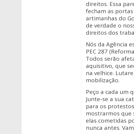
at
e
itt
direitos. Essa pa
s
b
er
fecham as portas
A
o
artimanhas do Go
de verdade o nos
p
o
direitos dos trab
p
k
Nós da Agência es
PEC 287 (Reforma 
Todos serão afet
aquisitivo, que 
na velhice. Luta
mobilização.
Peço a cada um q
Junte-se a sua ca
para os protesto
mostrarmos que s
elas cometidas p
nunca antes. Vam