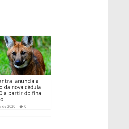
ntral anuncia a
o da nova cédula
 a partir do final
to
o de 2020
0