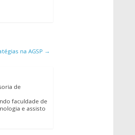
atégias na AGSP
→
soria de
ando faculdade de
cnologia e assisto