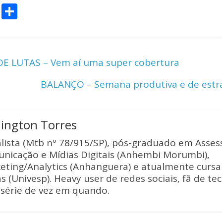
C
S
o
h
p
ar
y
e
E LUTAS – Vem aí uma super cobertura
Li
BALANÇO – Semana produtiva e de estr
n
k
lington Torres
alista (Mtb nº 78/915/SP), pós-graduado em Asses
nicação e Mídias Digitais (Anhembi Morumbi),
eting/Analytics (Anhanguera) e atualmente curs
s (Univesp). Heavy user de redes sociais, fã de te
série de vez em quando.