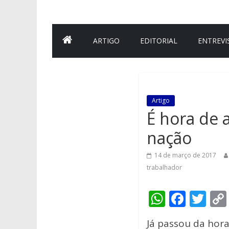
ARTIGO
EDITORIAL
ENTREVI
Artigo
É hora de 
nação
14 de março de 2017
trabalhador
W
F
T
h
ac
w
Já passou da hor