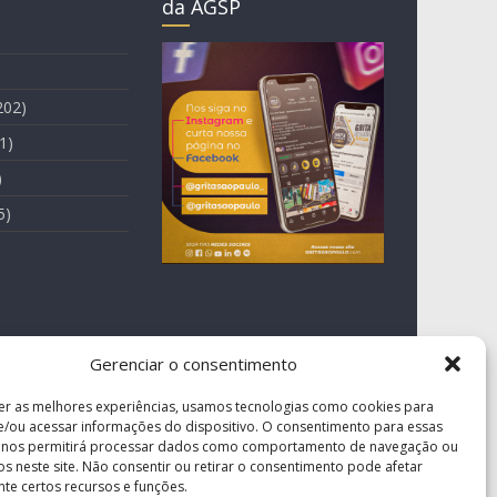
da AGSP
202)
1)
)
5)
Gerenciar o consentimento
er as melhores experiências, usamos tecnologias como cookies para
/ou acessar informações do dispositivo. O consentimento para essas
s nos permitirá processar dados como comportamento de navegação ou
vos neste site. Não consentir ou retirar o consentimento pode afetar
te certos recursos e funções.