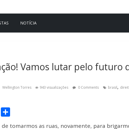
STAS
NOTÍCIA
ação! Vamos lutar pelo futuro 
,
Wellington Torres
943 visualizações
0 Comments
brasil
direi
C
S
o
h
a de tomarmos as ruas, novamente, para brigarm