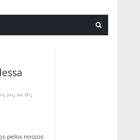
dessa
,
,
,
tos
pec
pec 287
os pelos nossos