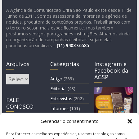
A Agência de Comunicação Grita São Paulo existe desde 1º de
junho de 2011. Somos assessoria de imprensa e agência de
notícias, produtora de conteúdos próprios. Trabalhamos com
o terceiro setor, mais especificamente, mas também
prestamos serviços para grandes instituições. Atuamos ainda
na organização de campanhas eleitorais, sejam elas
partidárias ou sindicais –
(11)
94037.6585
Arquivos
Categorias
Instagram e
Facebook da
AGSP
Arquivos
Artigo
(269)
Editorial
(43)
Entrevistas
(202)
FALE
CONOSCO
Informes
(101)
Manchete
(3)
Gerenciar o consentimento
Notícia
(1.245)
Para fornecer as melhores experiências, usamos tecnologias como