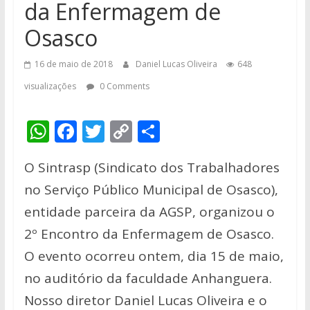
da Enfermagem de
Osasco
16 de maio de 2018
Daniel Lucas Oliveira
648
visualizações
0 Comments
W
F
T
C
S
h
ac
w
o
h
O Sintrasp (Sindicato dos Trabalhadores
at
e
itt
p
ar
no Serviço Público Municipal de Osasco),
s
b
er
y
e
entidade parceira da AGSP, organizou o
A
o
Li
2º Encontro da Enfermagem de Osasco.
p
o
n
O evento ocorreu ontem, dia 15 de maio,
p
k
k
no auditório da faculdade Anhanguera.
Nosso diretor Daniel Lucas Oliveira e o