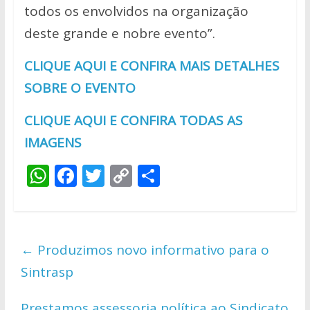
todos os envolvidos na organização
deste grande e nobre evento”.
CLIQUE AQUI E CONFIRA MAIS DETALHES
SOBRE O EVENTO
CLIQUE AQUI E CONFIRA TODAS AS
IMAGENS
W
F
T
C
S
h
ac
w
o
h
at
e
itt
p
ar
s
b
er
y
e
←
Produzimos novo informativo para o
A
o
Li
Sintrasp
p
o
n
p
k
k
Prestamos assessoria política ao Sindicato