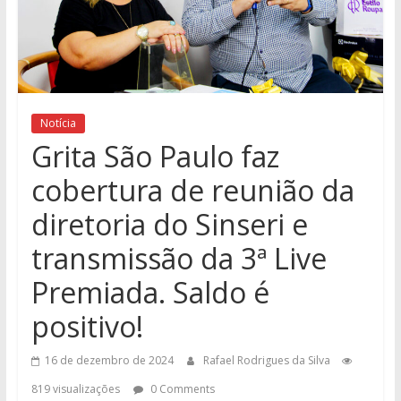
Notícia
Grita São Paulo faz
cobertura de reunião da
diretoria do Sinseri e
transmissão da 3ª Live
Premiada. Saldo é
positivo!
16 de dezembro de 2024
Rafael Rodrigues da Silva
819 visualizações
0 Comments