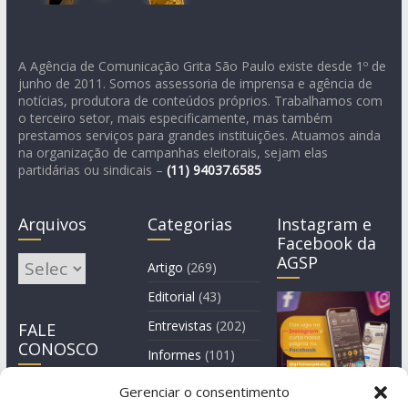
A Agência de Comunicação Grita São Paulo existe desde 1º de
junho de 2011. Somos assessoria de imprensa e agência de
notícias, produtora de conteúdos próprios. Trabalhamos com
o terceiro setor, mais especificamente, mas também
prestamos serviços para grandes instituições. Atuamos ainda
na organização de campanhas eleitorais, sejam elas
partidárias ou sindicais –
(11)
94037.6585
Arquivos
Categorias
Instagram e
Facebook da
AGSP
Arquivos
Artigo
(269)
Editorial
(43)
Entrevistas
(202)
FALE
CONOSCO
Informes
(101)
Manchete
(3)
Gerenciar o consentimento