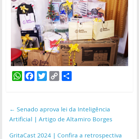
W
F
T
C
S
h
ac
w
o
h
at
e
itt
p
ar
s
b
er
y
e
←
Senado aprova lei da Inteligência
A
o
Li
Artificial | Artigo de Altamiro Borges
p
o
n
p
k
k
GritaCast 2024 | Confira a retrospectiva