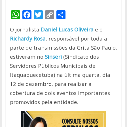
W
F
T
C
S
h
ac
w
o
h
O jornalista
Daniel Lucas Oliveira
e o
at
e
itt
p
ar
Richardy Rosa
, responsável por toda a
s
b
er
y
e
parte de transmissões da Grita São Paulo,
A
o
Li
estiveram no
Sinseri
(Sindicato dos
p
o
n
Servidores Públicos Municipais de
p
k
k
Itaquaquecetuba) na última quarta, dia
12 de dezembro, para realizar a
cobertura de dois eventos importantes
promovidos pela entidade.