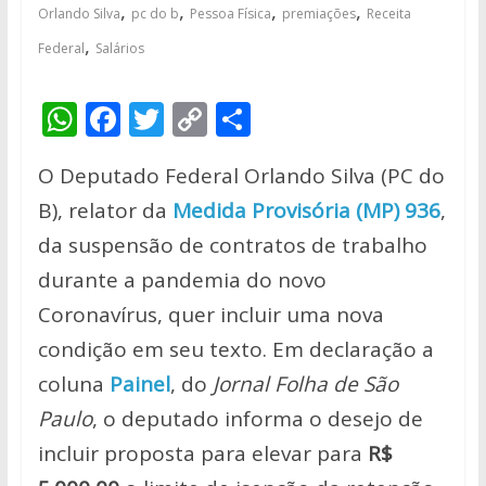
,
,
,
,
Orlando Silva
pc do b
Pessoa Física
premiações
Receita
,
Federal
Salários
W
F
T
C
S
h
ac
w
o
h
O Deputado Federal Orlando Silva (PC do
at
e
itt
p
ar
B), relator da
Medida Provisória (MP) 936
,
s
b
er
y
e
da suspensão de contratos de trabalho
A
o
Li
durante a pandemia do novo
p
o
n
Coronavírus, quer incluir uma nova
p
k
k
condição em seu texto. Em declaração a
coluna
Painel
, do
Jornal Folha de São
Paulo
, o deputado informa o desejo de
incluir proposta para elevar para
R$