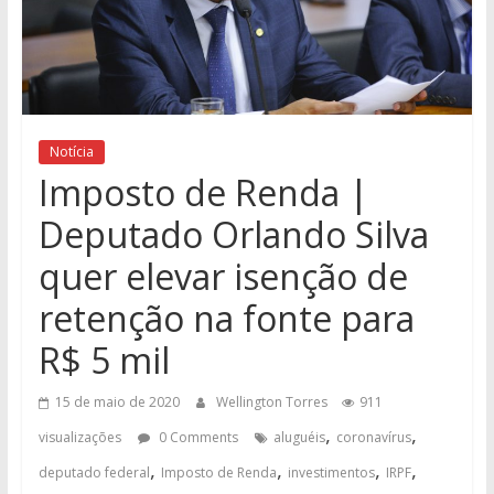
Notícia
Imposto de Renda |
Deputado Orlando Silva
quer elevar isenção de
retenção na fonte para
R$ 5 mil
15 de maio de 2020
Wellington Torres
911
,
,
visualizações
0 Comments
aluguéis
coronavírus
,
,
,
,
deputado federal
Imposto de Renda
investimentos
IRPF