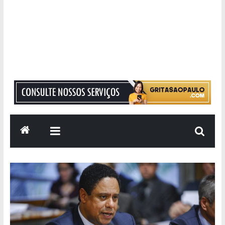
Grita
São
Paulo
Informação
com
Responsabilidade