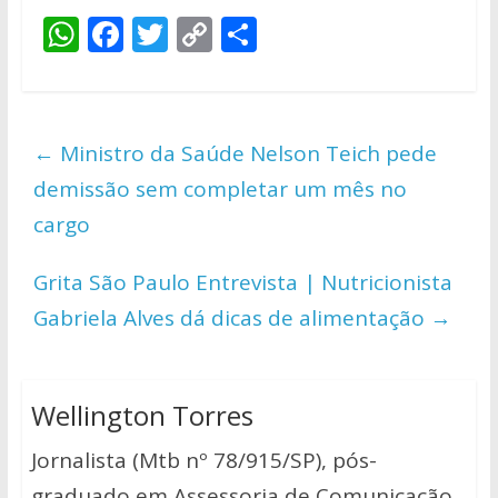
W
F
T
C
S
h
ac
w
o
h
at
e
itt
p
ar
s
b
er
y
e
←
Ministro da Saúde Nelson Teich pede
A
o
Li
demissão sem completar um mês no
p
o
n
cargo
p
k
k
Grita São Paulo Entrevista | Nutricionista
Gabriela Alves dá dicas de alimentação
→
Wellington Torres
Jornalista (Mtb nº 78/915/SP), pós-
graduado em Assessoria de Comunicação