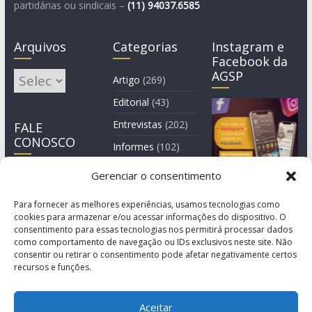
partidárias ou sindicais –
(11)
94037.6585
Arquivos
Categorias
Instagram e
Facebook da
AGSP
Arquivos
Artigo
(269)
Editorial
(43)
Entrevistas
(202)
FALE
CONOSCO
Informes
(102)
Manchete
(2)
Gerenciar o consentimento
Notícia
(1.244)
Para fornecer as melhores experiências, usamos tecnologias como
cookies para armazenar e/ou acessar informações do dispositivo. O
consentimento para essas tecnologias nos permitirá processar dados
como comportamento de navegação ou IDs exclusivos neste site. Não
consentir ou retirar o consentimento pode afetar negativamente certos
recursos e funções.
Aceitar