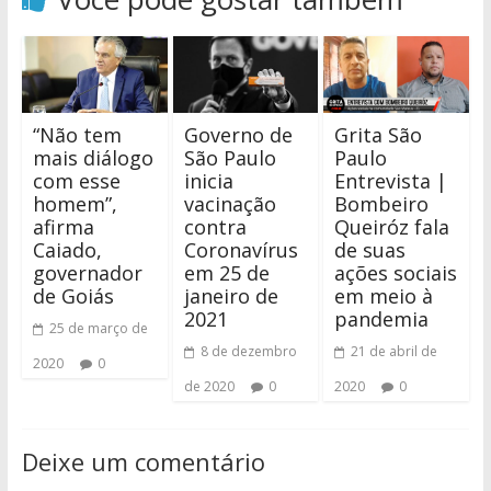
“Não tem
Governo de
Grita São
mais diálogo
São Paulo
Paulo
com esse
inicia
Entrevista |
homem”,
vacinação
Bombeiro
afirma
contra
Queiróz fala
Caiado,
Coronavírus
de suas
governador
em 25 de
ações sociais
de Goiás
janeiro de
em meio à
2021
pandemia
25 de março de
8 de dezembro
21 de abril de
2020
0
de 2020
0
2020
0
Deixe um comentário