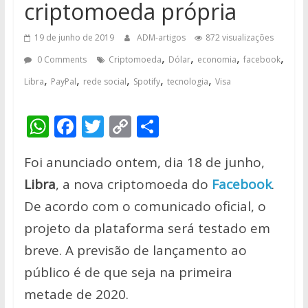
criptomoeda própria
19 de junho de 2019
ADM-artigos
872 visualizações
,
,
,
,
0 Comments
Criptomoeda
Dólar
economia
facebook
,
,
,
,
,
Libra
PayPal
rede social
Spotify
tecnologia
Visa
W
F
T
C
S
h
ac
w
o
h
Foi anunciado ontem, dia 18 de junho,
at
e
itt
p
ar
Libra
, a nova criptomoeda do
Facebook
.
s
b
er
y
e
De acordo com o comunicado oficial, o
A
o
Li
projeto da plataforma será testado em
p
o
n
breve. A previsão de lançamento ao
p
k
k
público é de que seja na primeira
metade de 2020.