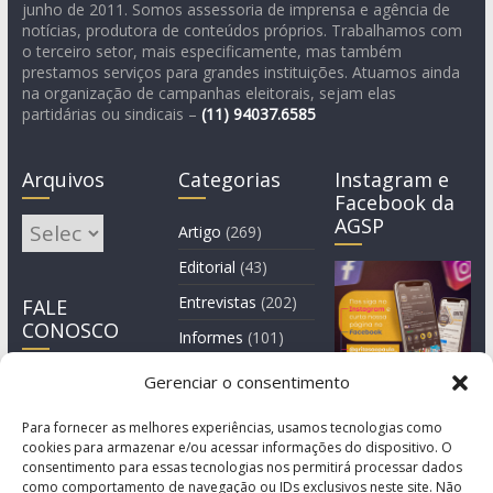
junho de 2011. Somos assessoria de imprensa e agência de
notícias, produtora de conteúdos próprios. Trabalhamos com
o terceiro setor, mais especificamente, mas também
prestamos serviços para grandes instituições. Atuamos ainda
na organização de campanhas eleitorais, sejam elas
partidárias ou sindicais –
(11)
94037.6585
Arquivos
Categorias
Instagram e
Facebook da
AGSP
Arquivos
Artigo
(269)
Editorial
(43)
Entrevistas
(202)
FALE
CONOSCO
Informes
(101)
Manchete
(3)
Gerenciar o consentimento
Notícia
(1.245)
Para fornecer as melhores experiências, usamos tecnologias como
cookies para armazenar e/ou acessar informações do dispositivo. O
consentimento para essas tecnologias nos permitirá processar dados
como comportamento de navegação ou IDs exclusivos neste site. Não