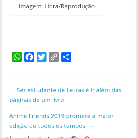
Imagem: Libra/Reprodução
W
F
T
C
S
h
ac
w
o
h
at
e
itt
p
ar
s
b
er
y
e
←
Ser estudante de Letras é ir além das
A
o
Li
páginas de um livro
p
o
n
p
k
k
Anime Friends 2019 promete a maior
edição de todos os tempos!
→