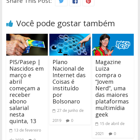
Share This Post:
Você pode gostar também
PIS/Pasep |
Plano
Magazine
Nascidos em
Nacional de
Luiza
março e
Internet das
compra o
abril
Coisas é
“Jovem
começam a
instituído
Nerd”, uma
receber
por
das maiores
abono
Bolsonaro
plataformas
salarial
multimídia
27 de junho de
nesta
geek
quinta, 13
2019
0
15 de abril de
13 de fevereiro
2021
0