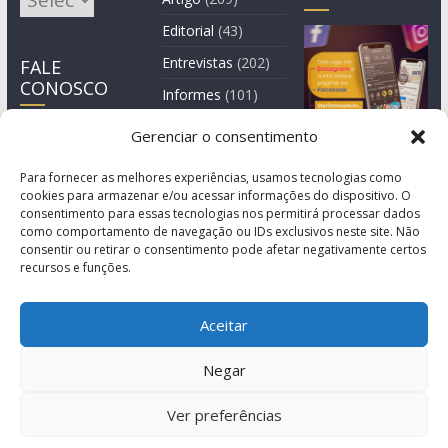
Editorial
(43)
Entrevistas
(202)
FALE
CONOSCO
Informes
(101)
Manchete
(3)
Gerenciar o consentimento
Notícia
(1.245)
Para fornecer as melhores experiências, usamos tecnologias como
cookies para armazenar e/ou acessar informações do dispositivo. O
consentimento para essas tecnologias nos permitirá processar dados
como comportamento de navegação ou IDs exclusivos neste site. Não
consentir ou retirar o consentimento pode afetar negativamente certos
recursos e funções.
Aceitar
Negar
© Copyright 2011-2026
Agência de Comunicação Grita São Paulo
Ver preferências