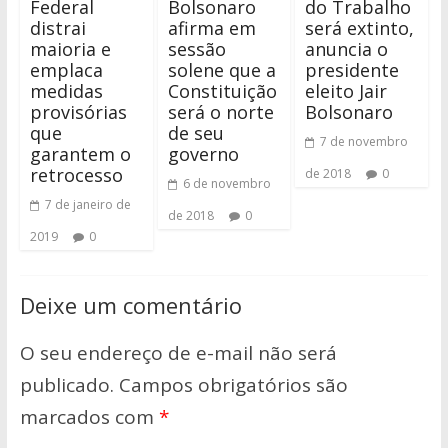
Federal
Bolsonaro
do Trabalho
distrai
afirma em
será extinto,
maioria e
sessão
anuncia o
emplaca
solene que a
presidente
medidas
Constituição
eleito Jair
provisórias
será o norte
Bolsonaro
que
de seu
7 de novembro
garantem o
governo
retrocesso
de 2018
0
6 de novembro
7 de janeiro de
de 2018
0
2019
0
Deixe um comentário
O seu endereço de e-mail não será
publicado.
Campos obrigatórios são
marcados com
*