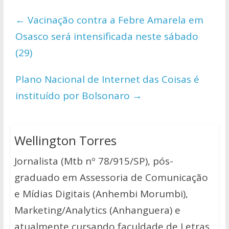
s
b
er
y
e
←
Vacinação contra a Febre Amarela em
A
o
Li
Osasco será intensificada neste sábado
p
o
n
(29)
p
k
k
Plano Nacional de Internet das Coisas é
instituído por Bolsonaro
→
Wellington Torres
Jornalista (Mtb nº 78/915/SP), pós-
graduado em Assessoria de Comunicação
e Mídias Digitais (Anhembi Morumbi),
Marketing/Analytics (Anhanguera) e
atualmente cursando faculdade de Letras