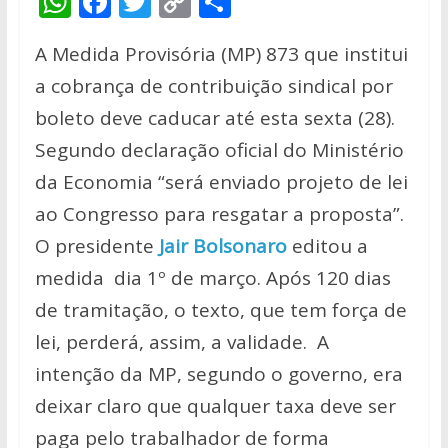
W
F
T
C
S
h
ac
w
o
h
A Medida Provisória (MP) 873 que institui
at
e
itt
p
ar
a cobrança de contribuição sindical por
s
b
er
y
e
boleto deve caducar até esta sexta (28).
A
o
Li
Segundo declaração oficial do Ministério
p
o
n
da Economia “será enviado projeto de lei
p
k
k
ao Congresso para resgatar a proposta”.
O presidente
Jair Bolsonaro
editou a
medida dia 1º de março. Após 120 dias
de tramitação, o texto, que tem força de
lei, perderá, assim, a validade. A
intenção da MP, segundo o governo, era
deixar claro que qualquer taxa deve ser
paga pelo trabalhador de forma