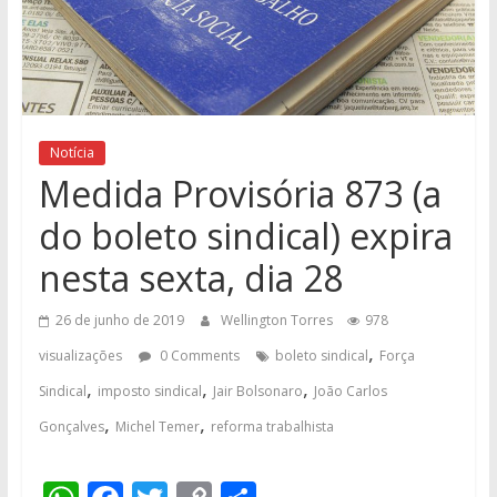
Notícia
Medida Provisória 873 (a
do boleto sindical) expira
nesta sexta, dia 28
26 de junho de 2019
Wellington Torres
978
,
visualizações
0 Comments
boleto sindical
Força
,
,
,
Sindical
imposto sindical
Jair Bolsonaro
João Carlos
,
,
Gonçalves
Michel Temer
reforma trabalhista