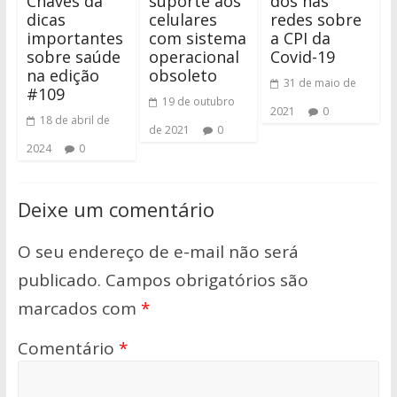
Chaves dá
suporte aos
dos nas
dicas
celulares
redes sobre
importantes
com sistema
a CPI da
sobre saúde
operacional
Covid-19
na edição
obsoleto
31 de maio de
#109
19 de outubro
2021
0
18 de abril de
de 2021
0
2024
0
Deixe um comentário
O seu endereço de e-mail não será
publicado.
Campos obrigatórios são
marcados com
*
Comentário
*