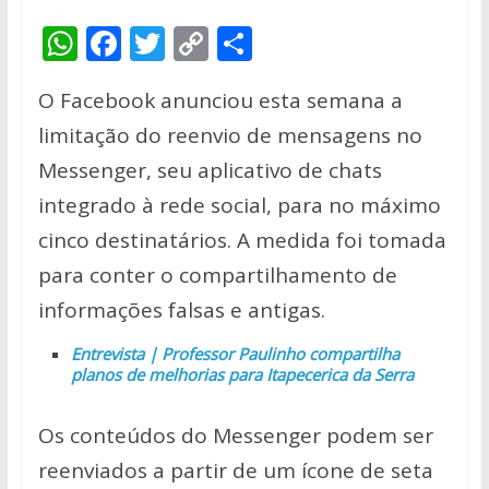
W
F
T
C
S
h
ac
w
o
h
O Facebook anunciou esta semana a
at
e
itt
p
ar
limitação do reenvio de mensagens no
s
b
er
y
e
Messenger, seu aplicativo de chats
A
o
Li
integrado à rede social, para no máximo
p
o
n
cinco destinatários. A medida foi tomada
p
k
k
para conter o compartilhamento de
informações falsas e antigas.
Entrevista | Professor Paulinho compartilha
planos de melhorias para Itapecerica da Serra
Os conteúdos do Messenger podem ser
reenviados a partir de um ícone de seta