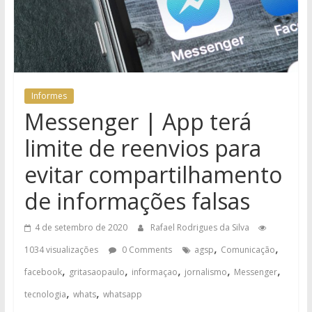
Informes
Messenger | App terá
limite de reenvios para
evitar compartilhamento
de informações falsas
4 de setembro de 2020
Rafael Rodrigues da Silva
,
,
1034 visualizações
0 Comments
agsp
Comunicação
,
,
,
,
,
facebook
gritasaopaulo
informaçao
jornalismo
Messenger
,
,
tecnologia
whats
whatsapp