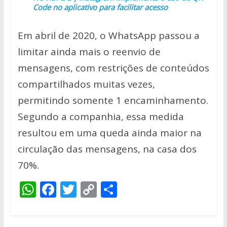
Code no aplicativo para facilitar acesso
Em abril de 2020, o WhatsApp passou a
limitar ainda mais o reenvio de
mensagens, com restrições de conteúdos
compartilhados muitas vezes,
permitindo somente 1 encaminhamento.
Segundo a companhia, essa medida
resultou em uma queda ainda maior na
circulação das mensagens, na casa dos
70%.
W
F
T
C
S
h
ac
w
o
h
at
e
itt
p
ar