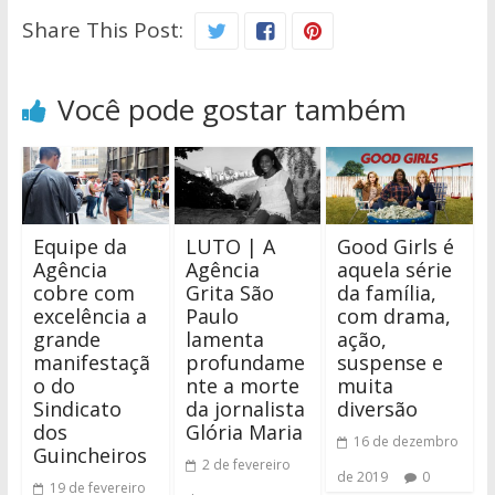
Share This Post:
Você pode gostar também
Equipe da
LUTO | A
Good Girls é
Agência
Agência
aquela série
cobre com
Grita São
da família,
excelência a
Paulo
com drama,
grande
lamenta
ação,
manifestaçã
profundame
suspense e
o do
nte a morte
muita
Sindicato
da jornalista
diversão
dos
Glória Maria
16 de dezembro
Guincheiros
2 de fevereiro
de 2019
0
19 de fevereiro