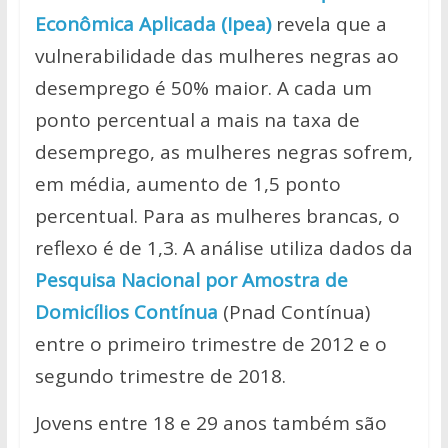
at
e
itt
p
ar
Econômica Aplicada (Ipea)
revela que a
s
b
er
y
e
vulnerabilidade das mulheres negras ao
A
o
Li
desemprego é 50% maior. A cada um
p
o
n
ponto percentual a mais na taxa de
p
k
k
desemprego, as mulheres negras sofrem,
em média, aumento de 1,5 ponto
percentual. Para as mulheres brancas, o
reflexo é de 1,3. A análise utiliza dados da
Pesquisa Nacional por Amostra de
Domicílios Contínua
(Pnad Contínua)
entre o primeiro trimestre de 2012 e o
segundo trimestre de 2018.
Jovens entre 18 e 29 anos também são