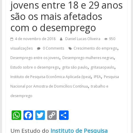
jovens entre 18 e 29 anos
são os mais afetados
com o desemprego
4 de novembro de 2018
Daniel Lucas Oliveira
950
,
visualizações
0 Comments
Crescimento do emprego
,
,
Desemprego entre os jovens
Desemprego mulheres negras
,
,
,
Estudo sobre o desemprego
grita são paulo
gritasaopaulo
,
,
Instituto de Pesquisa Econômica Aplicada (Ipea)
IPEA
Pesquisa
,
Nacional por Amostra de Domicílios Contínua
trabalho e
desemprego
W
F
T
C
S
h
ac
w
o
h
Um Estudo do
Instituto de Pesquisa