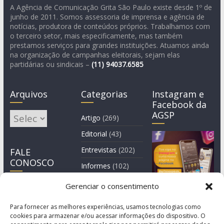
A Agência de Comunicação Grita São Paulo existe desde 1º de
junho de 2011. Somos assessoria de imprensa e agência de
notícias, produtora de conteúdos próprios. Trabalhamos com
o terceiro setor, mais especificamente, mas também
prestamos serviços para grandes instituições. Atuamos ainda
na organização de campanhas eleitorais, sejam elas
partidárias ou sindicais –
(11)
94037.6585
Arquivos
Categorias
Instagram e
Facebook da
AGSP
Arquivos
Artigo
(269)
Editorial
(43)
Entrevistas
(202)
FALE
CONOSCO
Informes
(102)
Manchete
(2)
Gerenciar o consentimento
Notícia
(1.244)
Para fornecer as melhores experiências, usamos tecnologias como
cookies para armazenar e/ou acessar informações do dispositivo. O