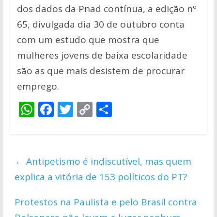
dos dados da Pnad contínua, a edição nº
65, divulgada dia 30 de outubro conta
com um estudo que mostra que
mulheres jovens de baixa escolaridade
são as que mais desistem de procurar
emprego.
W
F
T
C
S
h
ac
w
o
h
at
e
itt
p
ar
s
b
er
y
e
←
Antipetismo é indiscutível, mas quem
A
o
Li
explica a vitória de 153 políticos do PT?
p
o
n
p
k
k
Protestos na Paulista e pelo Brasil contra