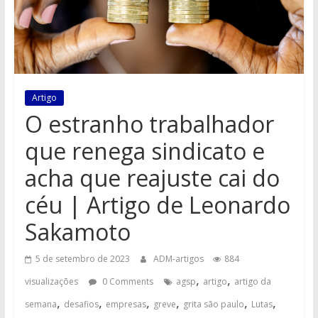
Artigo
O estranho trabalhador
que renega sindicato e
acha que reajuste cai do
céu | Artigo de Leonardo
Sakamoto
5 de setembro de 2023
ADM-artigos
884
,
,
visualizações
0 Comments
agsp
artigo
artigo da
,
,
,
,
,
,
semana
desafios
empresas
greve
grita são paulo
Lutas