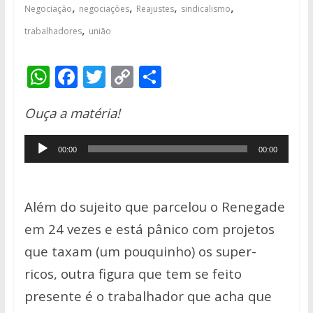
,
,
,
,
Negociação
negociações
Reajustes
sindicalismo
,
trabalhadores
união
W
F
T
C
S
h
ac
w
o
h
Ouça a matéria!
at
e
itt
p
ar
s
b
er
y
e
Tocador
00:00
00:00
A
o
Li
de
p
o
n
áudio
p
k
k
Além do sujeito que parcelou o Renegade
em 24 vezes e está pânico com projetos
que taxam (um pouquinho) os super-
ricos, outra figura que tem se feito
presente é o trabalhador que acha que