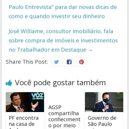
A
o
Li
Paulo Entrevista” para dar novas dicas de
p
o
n
como e quando investir seu dinheiro
p
k
k
José Williame, consultor imobiliário, fala
sobre compra de imóveis e investimentos
no Trabalhador em Destaque
→
Share This Post:
Você pode gostar também
AGSP
compartilha
PF encontra
Governo de
conheciment
na casa de
São Paulo
o por meio