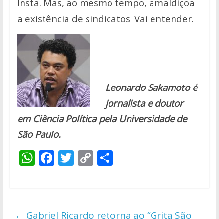
Insta. Mas, ao mesmo tempo, amaldiçoa
a existência de sindicatos. Vai entender.
Leonardo Sakamoto é
jornalista e doutor
em Ciência Política pela Universidade de
São Paulo
.
W
F
T
C
S
h
ac
w
o
h
at
e
itt
p
ar
s
b
er
y
e
←
Gabriel Ricardo retorna ao “Grita São