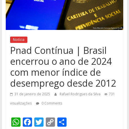
Notícia
Pnad Contínua | Brasil
encerrou o ano de 2024
com menor índice de
desemprego desde 2012
31 de janeiro de 2025
Rafael Rodrigues da Silva
731
visualizações
0 Comments
W
F
T
C
S