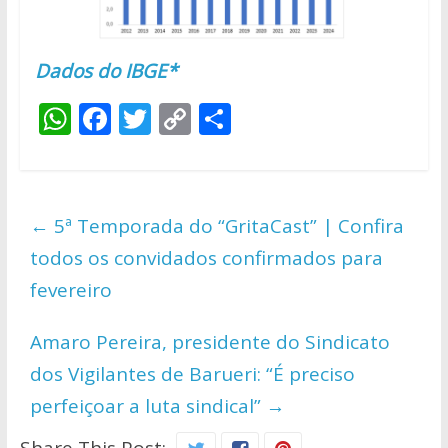
Dados do IBGE*
W
F
T
C
S
h
ac
w
o
h
at
e
itt
p
ar
s
b
er
y
e
←
5ª Temporada do “GritaCast” | Confira
A
o
Li
todos os convidados confirmados para
p
o
n
fevereiro
p
k
k
Amaro Pereira, presidente do Sindicato
dos Vigilantes de Barueri: “É preciso
perfeiçoar a luta sindical”
→