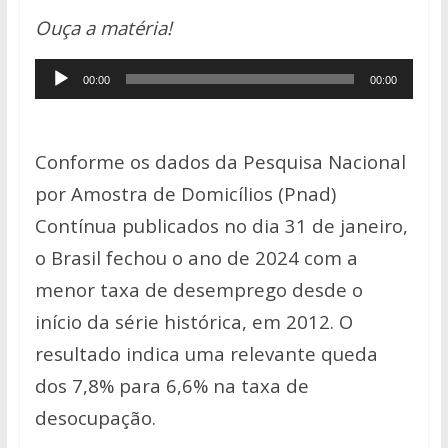
h
ac
w
o
h
Ouça a matéria!
at
e
itt
p
ar
s
b
er
y
e
Tocador
00:00
00:00
A
o
Li
de
p
o
n
áudio
p
k
k
Conforme os dados da Pesquisa Nacional
por Amostra de Domicílios (Pnad)
Contínua publicados no dia 31 de janeiro,
o Brasil fechou o ano de 2024 com a
menor taxa de desemprego desde o
início da série histórica, em 2012. O
resultado indica uma relevante queda
dos 7,8% para 6,6% na taxa de
desocupação.