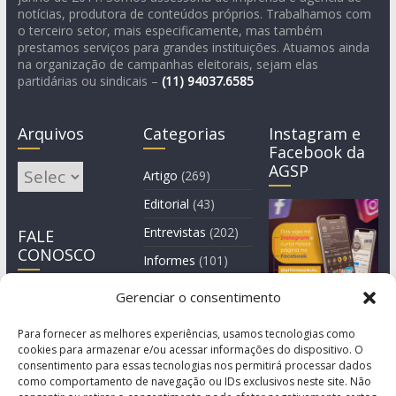
notícias, produtora de conteúdos próprios. Trabalhamos com
o terceiro setor, mais especificamente, mas também
prestamos serviços para grandes instituições. Atuamos ainda
na organização de campanhas eleitorais, sejam elas
partidárias ou sindicais –
(11)
94037.6585
Arquivos
Categorias
Instagram e
Facebook da
AGSP
Arquivos
Artigo
(269)
Editorial
(43)
Entrevistas
(202)
FALE
CONOSCO
Informes
(101)
Manchete
(3)
Gerenciar o consentimento
Notícia
(1.245)
Para fornecer as melhores experiências, usamos tecnologias como
cookies para armazenar e/ou acessar informações do dispositivo. O
consentimento para essas tecnologias nos permitirá processar dados
como comportamento de navegação ou IDs exclusivos neste site. Não