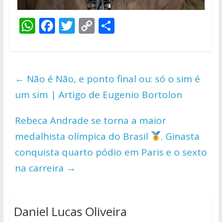
W
F
T
C
S
h
ac
w
o
h
at
e
itt
p
ar
s
b
er
y
e
←
Não é Não, e ponto final ou: só o sim é
A
o
Li
um sim | Artigo de Eugenio Bortolon
p
o
n
p
k
k
Rebeca Andrade se torna a maior
medalhista olímpica do Brasil
. Ginasta
conquista quarto pódio em Paris e o sexto
na carreira
→
Daniel Lucas Oliveira