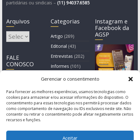
partidárias ou sindicais –
(11)
94037.6585
Arquivos
Categorias
Instagram e
Facebook da
AGSP
Arquivos
Artigo
(269)
Editorial
(43)
Entrevistas
(202)
FALE
CONOSCO
Informes
(101)
Manchete
(3)
Gerenciar o consentimento
Notícia
(1.245)
Para fornecer as melhores experiências, usamos tecnologias como
cookies para armazenar e/ou acessar informações do dispositivo. O
consentimento para essas tecnologias nos permitirá processar dados
como comportamento de navegação ou IDs exclusivos neste site. Não
consentir ou retirar o consentimento pode afetar negativamente certos
recursos e funções.
Aceitar