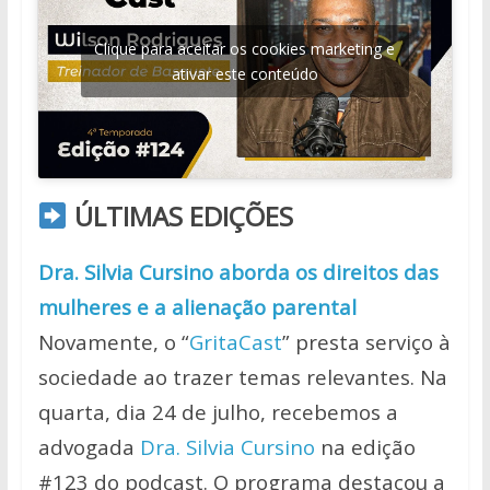
Clique para aceitar os cookies marketing e
ativar este conteúdo
ÚLTIMAS EDIÇÕES
Dra. Silvia Cursino aborda os direitos das
mulheres e a alienação parental
Novamente, o “
GritaCast
” presta serviço à
sociedade ao trazer temas relevantes. Na
quarta, dia 24 de julho, recebemos a
advogada
Dra. Silvia Cursino
na edição
#123 do podcast. O programa destacou a