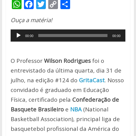
W
F
T
C
S
h
ac
w
o
h
Ouça a matéria!
at
e
itt
p
ar
s
b
er
y
e
Tocador
00:00
00:00
A
o
Li
de
p
o
n
áudio
p
k
k
O Professor
Wilson Rodrigues
foi o
entrevistado da última quarta, dia 31 de
julho, na edição #124 do
GritaCast
. Nosso
convidado é graduado em Educação
Física, certificado pela
Confederação de
Basquete Brasileiro
e
NBA
(National
Basketball Association), principal liga de
basquetebol profissional da América do