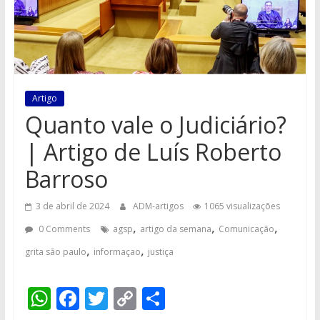
Artigo
Quanto vale o Judiciário?
| Artigo de Luís Roberto
Barroso
3 de abril de 2024
ADM-artigos
1065 visualizações
,
,
,
0 Comments
agsp
artigo da semana
Comunicação
,
,
grita são paulo
informaçao
justiça
W
F
T
C
S