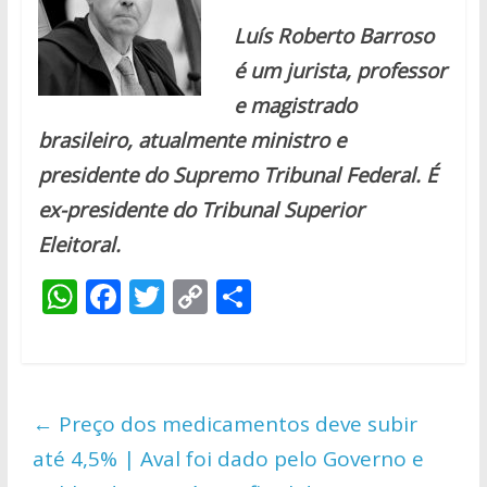
Luís Roberto Barroso
é um jurista, professor
e magistrado
brasileiro, atualmente ministro e
presidente do Supremo Tribunal Federal. É
ex-presidente do Tribunal Superior
Eleitoral.
W
F
T
C
S
h
ac
w
o
h
at
e
itt
p
ar
s
b
er
y
e
←
Preço dos medicamentos deve subir
A
o
Li
até 4,5% | Aval foi dado pelo Governo e
p
o
n