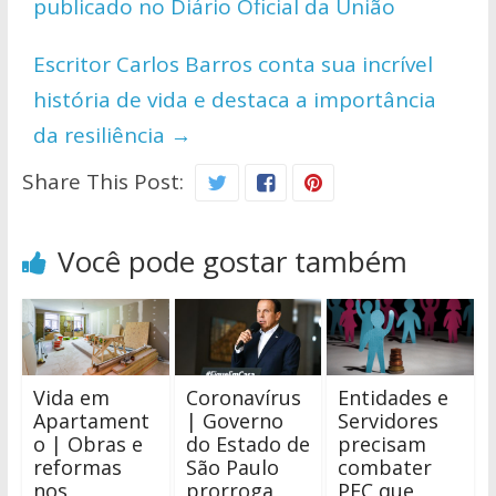
publicado no Diário Oficial da União
p
k
k
Escritor Carlos Barros conta sua incrível
história de vida e destaca a importância
da resiliência
→
Share This Post:
Você pode gostar também
Vida em
Coronavírus
Entidades e
Apartament
| Governo
Servidores
o | Obras e
do Estado de
precisam
reformas
São Paulo
combater
nos
prorroga
PEC que