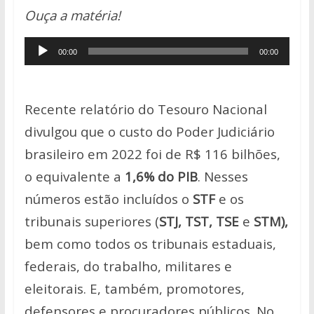
h
ac
w
o
h
Ouça a matéria!
at
e
itt
p
ar
s
b
er
y
e
Tocador
00:00
00:00
A
o
Li
de
p
o
n
áudio
p
k
k
Recente relatório do Tesouro Nacional
divulgou que o custo do Poder Judiciário
brasileiro em 2022 foi de R$ 116 bilhões,
o equivalente a
1,6% do PIB
. Nesses
números estão incluídos o
STF
e os
tribunais superiores (
STJ, TST, TSE
e
STM),
bem como todos os tribunais estaduais,
federais, do trabalho, militares e
eleitorais. E, também, promotores,
defensores e procuradores públicos. No