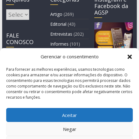
Facebook da
AGSP
Arquivos
Artigo
(269)
Editorial
(43)
Entrevistas
(202)
FALE
CONOSCO
Informes
(101)
Manchete
(3)
Gerenciar o consentimento
Notícia
(1.245)
Para fornecer as melhores experiências, usamos tecnologias como
cookies para armazenar e/ou acessar informações do dispositivo. O
consentimento para essas tecnologias nos permitirá processar dados
como comportamento de navegação ou IDs exclusivos neste site. Não
consentir ou retirar o consentimento pode afetar negativamente certos
recursos e funções.
Aceitar
Negar
© Copyright 2011-2026