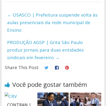
at
e
itt
p
ar
s
b
er
y
e
←
OSASCO | Prefeitura suspende volta às
A
o
Li
aulas presenciais da rede municipal de
p
o
n
Ensino
p
k
k
PRODUÇÃO AGSP | Grita São Paulo
produz jornais para duas entidades
sindicais em fevereiro
→
Share This Post:
Você pode gostar também
CONTRAN |