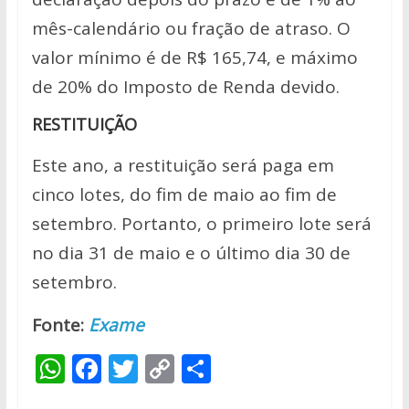
mês-calendário ou fração de atraso. O
valor mínimo é de R$ 165,74, e máximo
de 20% do Imposto de Renda devido.
RESTITUIÇÃO
Este ano, a restituição será paga em
cinco lotes, do fim de maio ao fim de
setembro. Portanto, o primeiro lote será
no dia 31 de maio e o último dia 30 de
setembro.
Fonte:
Exame
W
F
T
C
S
h
ac
w
o
h