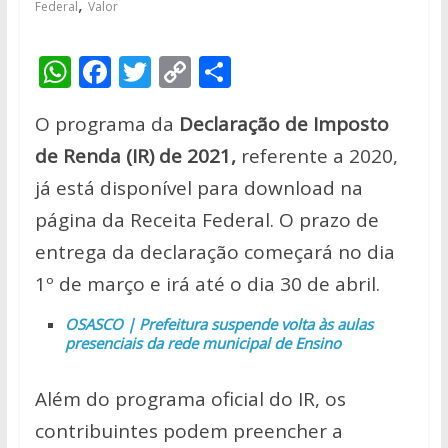
,
Federal
Valor
W
F
T
C
S
h
ac
w
o
h
O programa da
Declaração de Imposto
at
e
itt
p
ar
de Renda (IR) de 2021,
referente a 2020,
s
b
er
y
e
já está disponível para download na
A
o
Li
página da Receita Federal. O prazo de
p
o
n
entrega da declaração começará no dia
p
k
k
1º de março e irá até o dia 30 de abril.
OSASCO | Prefeitura suspende volta às aulas
presenciais da rede municipal de Ensino
Além do programa oficial do IR, os
contribuintes podem preencher a