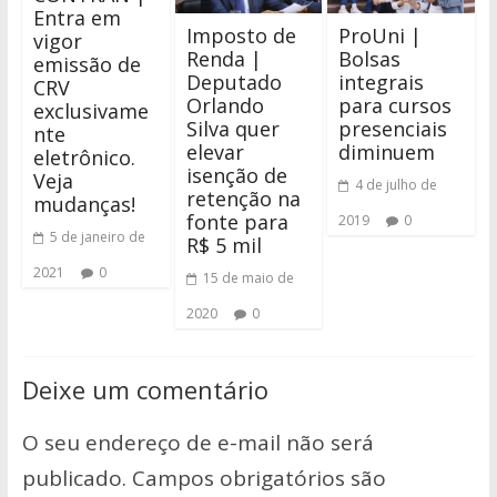
Entra em
Imposto de
ProUni |
vigor
Renda |
Bolsas
emissão de
Deputado
integrais
CRV
Orlando
para cursos
exclusivame
Silva quer
presenciais
nte
elevar
diminuem
eletrônico.
isenção de
Veja
4 de julho de
retenção na
mudanças!
fonte para
2019
0
5 de janeiro de
R$ 5 mil
2021
0
15 de maio de
2020
0
Deixe um comentário
O seu endereço de e-mail não será
publicado.
Campos obrigatórios são