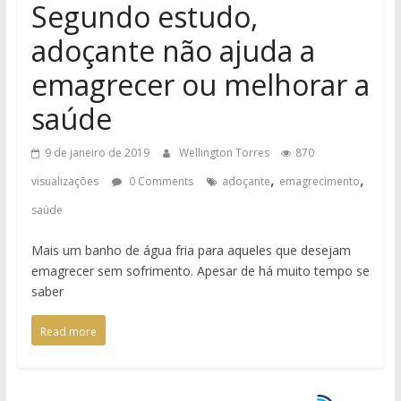
Segundo estudo,
adoçante não ajuda a
emagrecer ou melhorar a
saúde
9 de janeiro de 2019
Wellington Torres
870
,
,
visualizações
0 Comments
adoçante
emagrecimento
saúde
Mais um banho de água fria para aqueles que desejam
emagrecer sem sofrimento. Apesar de há muito tempo se
saber
Read more