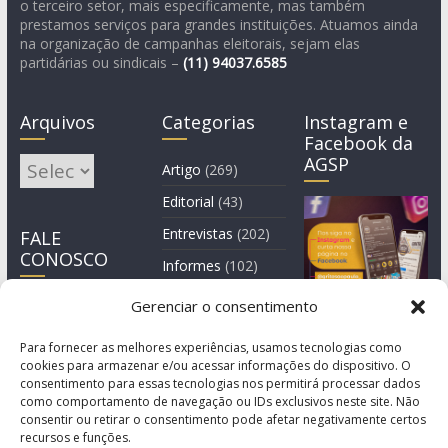
o terceiro setor, mais especificamente, mas também
prestamos serviços para grandes instituições. Atuamos ainda
na organização de campanhas eleitorais, sejam elas
partidárias ou sindicais –
(11)
94037.6585
Arquivos
Categorias
Instagram e
Facebook da
AGSP
Arquivos
Artigo
(269)
Editorial
(43)
Entrevistas
(202)
FALE
CONOSCO
Informes
(102)
Manchete
(2)
Gerenciar o consentimento
Notícia
(1.244)
Para fornecer as melhores experiências, usamos tecnologias como
cookies para armazenar e/ou acessar informações do dispositivo. O
consentimento para essas tecnologias nos permitirá processar dados
como comportamento de navegação ou IDs exclusivos neste site. Não
consentir ou retirar o consentimento pode afetar negativamente certos
recursos e funções.