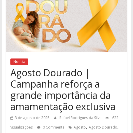
Notícia
Agosto Dourado |
Campanha reforça a
grande importância da
amamentação exclusiva
3 de agosto de 2025
Rafael Rodrigues da Silva
1622
,
,
visualizações
0 Comments
Agosto
Agosto Dourado