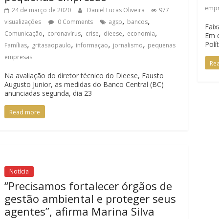
emp
24 de março de 2020
Daniel Lucas Oliveira
977
,
,
visualizações
0 Comments
agsp
bancos
Faix
,
,
,
,
,
Comunicação
coronavírus
crise
dieese
economia
Em e
,
,
,
,
Polí
Famílias
gritasaopaulo
informaçao
jornalismo
pequenas
empresas
Re
Na avaliação do diretor técnico do Dieese, Fausto
Augusto Junior, as medidas do Banco Central (BC)
anunciadas segunda, dia 23
Read more
Notícia
“Precisamos fortalecer órgãos de
gestão ambiental e proteger seus
agentes”, afirma Marina Silva