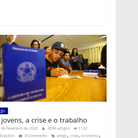
igo
 jovens, a crise e o trabalho
 de fevereiro de 2020
ADM-artigos
1132
,
,
,
alizações
0 Comments
artigo
crise
economia