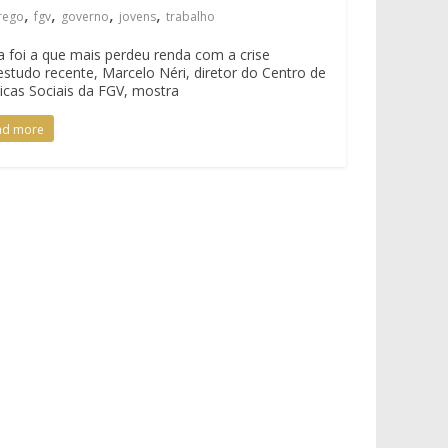
,
,
,
,
rego
fgv
governo
jovens
trabalho
a foi a que mais perdeu renda com a crise
studo recente, Marcelo Néri, diretor do Centro de
ticas Sociais da FGV, mostra
ad more