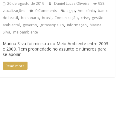
26 de agosto de 2019
Daniel Lucas Oliveira
958
,
,
visualizações
0 Comments
agsp
Amazônia
banco
,
,
,
,
,
do brasil
bolsonaro
brasil
Comunicação
crise
gestão
,
,
,
,
ambiental
governo
gritasaopaulo
informaçao
Marina
,
Silva
meioambiente
Marina Silva foi ministra do Meio Ambiente entre 2003
e 2008. Tem propriedade no assunto e números para
se apoiar
Read more