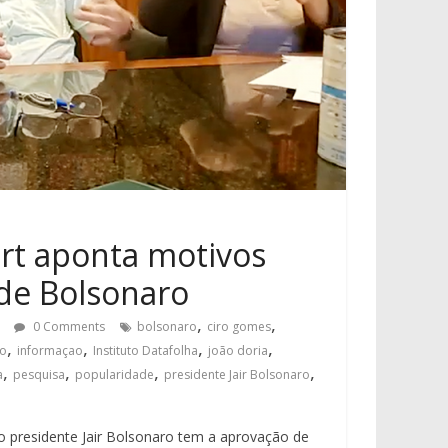
art aponta motivos
de Bolsonaro
,
,
0 Comments
bolsonaro
ciro gomes
,
,
,
,
lo
informaçao
Instituto Datafolha
joão doria
,
,
,
,
a
pesquisa
popularidade
presidente Jair Bolsonaro
o presidente Jair Bolsonaro tem a aprovação de