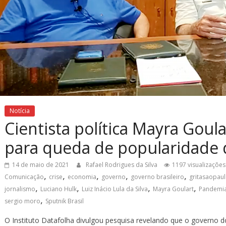
Notícia
Cientista política Mayra Goul
para queda de popularidade 
14 de maio de 2021
Rafael Rodrigues da Silva
1197 visualizações
,
,
,
,
,
Comunicação
crise
economia
governo
governo brasileiro
gritasaopau
,
,
,
,
jornalismo
Luciano Hulk
Luiz Inácio Lula da Silva
Mayra Goulart
Pandemi
,
sergio moro
Sputnik Brasil
O Instituto Datafolha divulgou pesquisa revelando que o governo d