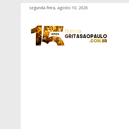
Pular
segunda-feira, agosto 10, 2026
para
o
Grita
conteúdo
São
Paulo
Informação
com
Responsabilidade