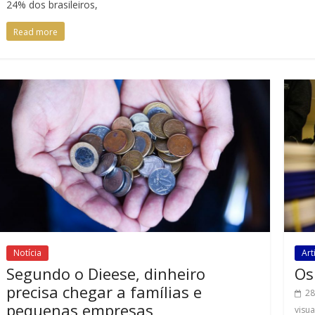
24% dos brasileiros,
Read more
Notícia
Art
Segundo o Dieese, dinheiro
Os
precisa chegar a famílias e
28
pequenas empresas
visu