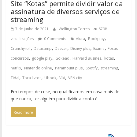
Site “Kotas” permite dividir valor da
assinatura de diversos serviços de
streaming
7 de junho de 2021
Wellington Torres
6798
,
,
visualizações
0 Comments
Alura
Bookplay
,
,
,
,
,
Crunchyroll
Datacamp
Deezer
Disney plus
Exame
Focus
,
,
,
,
,
concursos
google play
GoRead
Harvard Busines
kotas
,
,
,
,
,
netflix
Nintendo online
Paramount plus
Spotify
streaming
,
,
,
,
Tidal
Toca livros
Ubook
Viki
VPN city
Em tempos de crise, no qual ficamos em casa mais do
que nunca, ter alguém para dividir a conta é
Read more