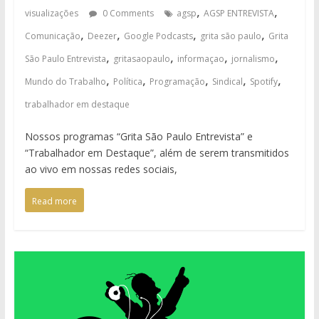
,
,
visualizações
0 Comments
agsp
AGSP ENTREVISTA
,
,
,
,
Comunicação
Deezer
Google Podcasts
grita são paulo
Grita
,
,
,
,
São Paulo Entrevista
gritasaopaulo
informaçao
jornalismo
,
,
,
,
,
Mundo do Trabalho
Política
Programação
Sindical
Spotify
trabalhador em destaque
Nossos programas “Grita São Paulo Entrevista” e
“Trabalhador em Destaque”, além de serem transmitidos
ao vivo em nossas redes sociais,
Read more