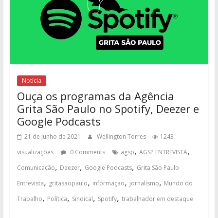
Notícia
Ouça os programas da Agência
Grita São Paulo no Spotify, Deezer e
Google Podcasts
21 de junho de 2021
Wellington Torres
1243
,
,
visualizações
0 Comments
agsp
AGSP ENTREVISTA
,
,
,
Comunicação
Deezer
Google Podcasts
Grita São Paulo
,
,
,
,
Entrevista
gritasaopaulo
informaçao
jornalismo
Mundo do
,
,
,
,
Trabalho
Política
Sindical
Spotify
trabalhador em destaque