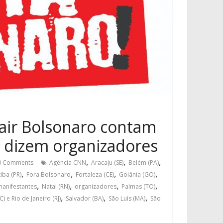
Jair Bolsonaro contam
, dizem organizadores
,
,
,
 Comments
Agência CNN
Aracaju (SE)
Belém (PA)
,
,
,
,
tiba (PR)
Fora Bolsonaro
Fortaleza (CE)
Goiânia (GO)
,
,
,
,
manifestantes
Natal (RN)
organizadores
Palmas (TO)
,
,
,
) e Rio de Janeiro (RJ)
Salvador (BA)
São Luís (MA)
São