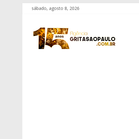
Pular
sábado, agosto 8, 2026
para
o
Grita
conteúdo
São
Paulo
Informação
com
Responsabilidade