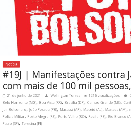
Notícia
#19J | Manifestações contra 
com mais de 100 mil pessoas
21 de junho de 2021
Wellington Torres
1216 visualizações
0
,
,
,
,
Belo Horizonte (MG)
Boa Vista (RR)
Brasília (DF)
Campo Grande (MS)
Curi
,
,
,
,
,
Jair Bolsonaro
João Pessoa (PB)
Macapá (AP)
Maceió (AL)
Manaus (AM)
,
,
,
,
Polícia Militar
Porto Alegre (RS)
Porto Velho (RO)
Recife (PE)
Rio Branco (AC
,
Paulo (SP)
Teresina (PI)