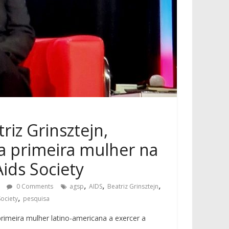
riz Grinsztejn,
 a primeira mulher na
Aids Society
,
,
,
0 Comments
agsp
AIDS
Beatriz Grinsztejn
,
Society
pesquisa
 primeira mulher latino-americana a exercer a