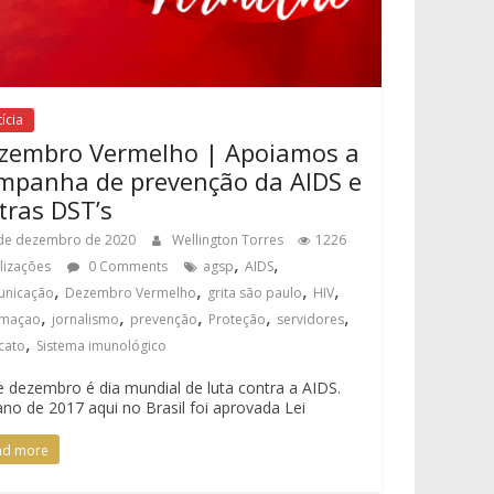
ícia
zembro Vermelho | Apoiamos a
mpanha de prevenção da AIDS e
tras DST’s
de dezembro de 2020
Wellington Torres
1226
,
,
alizações
0 Comments
agsp
AIDS
,
,
,
,
nicação
Dezembro Vermelho
grita são paulo
HIV
,
,
,
,
,
rmaçao
jornalismo
prevenção
Proteção
servidores
,
icato
Sistema imunológico
e dezembro é dia mundial de luta contra a AIDS.
no de 2017 aqui no Brasil foi aprovada Lei
ad more