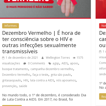
Informes
Not
Dezembro Vermelho | É hora de
De
ter consciência sobre o HIV e
ca
outras infecções sexualmente
ou
transmissíveis
1 
visu
1 de dezembro de 2021
Wellington Torres
1575
,
,
,
Comu
visualizações
0 Comments
agsp
AIDS
apoio
,
,
info
busque tratamento
campanha dezembro vermelho
,
,
,
sind
Dezembro Vermelho
faça o teste
grita são paulo
,
,
,
,
gritasaopaulo
HIV
luta contra a AIDS
nós apoiamos
1º d
,
prevenção
saúde
No a
No mundo todo, o 1º de dezembro, é considerado Dia
Re
de Luta Contra a AIDS. Em 2017, no Brasil, foi