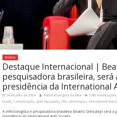
Notícia
Destaque Internacional | Beat
pesquisadora brasileira, será
presidência da International 
24 de julho de 2024
Rafael Rodrigues da Silva
1045 visualizações
,
,
,
,
,
brasil
Comunicação
grita são paulo
HIV
informaçao
International Aids 
A infectologista e pesquisadora brasileira Beatriz Grinsztejn será a
presidência da International Aids Society