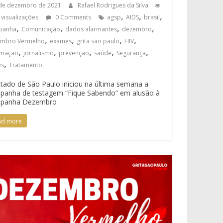
de dezembro de 2021
Rafael Rodrigues da Silva
,
,
,
 visualizações
0 Comments
agsp
AIDS
brasil
,
,
,
,
panha
Comunicação
dados alarmantes
dezembro
,
,
,
,
mbro Vermelho
exames
grita são paulo
HIV
,
,
,
,
,
rmaçao
jornalismo
prevenção
saúde
Segurança
,
es
Tratamento
tado de São Paulo iniciou na última semana a
panha de testagem “Fique Sabendo” em alusão à
panha Dezembro
ad more