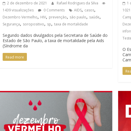
2 de dezembro de 2021
Rafael Rodrigues da Silva
1 
,
,
1439 visualizações
0 Comments
AIDS
casos
1021
,
,
,
,
,
Dezembro Vermelho
HIV
prevenção
são paulo
saúde
Cam
,
,
,
Segurança
soropositivo
sp
taxa de mortalidade
Deze
info
Segundo dados divulgados pela Secretaria de Saúde do
Test
Estado de São Paulo, a taxa de mortalidade pela Aids
(Síndrome da
O Es
Cam
Read more
Cam
Re