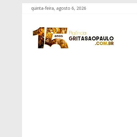
Pular
quinta-feira, agosto 6, 2026
para
o
Grita
conteúdo
São
Paulo
Informação
com
Responsabilidade