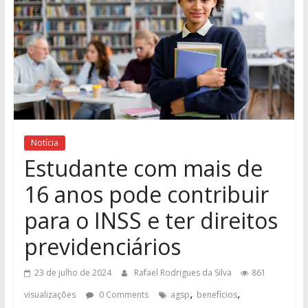
Notícia
Estudante com mais de
16 anos pode contribuir
para o INSS e ter direitos
previdenciários
23 de julho de 2024
Rafael Rodrigues da Silva
861
,
,
visualizações
0 Comments
agsp
benefícios