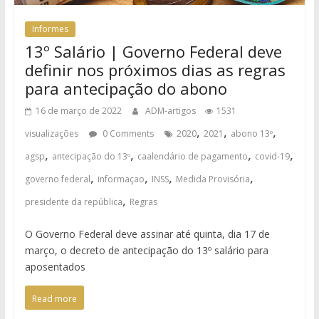
Informes
13º Salário | Governo Federal deve
definir nos próximos dias as regras
para antecipação do abono
16 de março de 2022
ADM-artigos
1531
,
,
,
visualizações
0 Comments
2020
2021
abono 13º
,
,
,
,
agsp
antecipação do 13º
caalendário de pagamento
covid-19
,
,
,
,
governo federal
informaçao
INSS
Medida Provisória
,
presidente da república
Regras
O Governo Federal deve assinar até quinta, dia 17 de
março, o decreto de antecipação do 13º salário para
aposentados
Read more