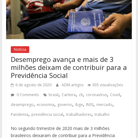
Notícia
Desemprego avança e mais de 3
milhões deixam de contribuir para a
Previdência Social
6 de agosto de 2020
ADM-artigos
935 visualizações
,
,
,
,
,
0 Comments
brasil
Carteira
clt
coronavírus
Covid
,
,
,
,
,
,
desemprego
economia
governo
ibge
INSS
mercado
,
,
,
Pandemia
previdência social
trabalhadores
trabalho
No segundo trimestre de 2020 mais de 3 milhões
brasileiros deixaram de contribuir para a Previdência