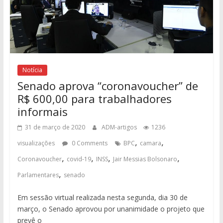
Notícia
Senado aprova “coronavoucher” de
R$ 600,00 para trabalhadores
informais
31 de março de 2020
ADM-artigos
1236
,
,
visualizações
0 Comments
BPC
camara
,
,
,
,
Coronavoucher
covid-19
INSS
Jair Messias Bolsonaro
,
Parlamentares
senado
Em sessão virtual realizada nesta segunda, dia 30 de
março, o Senado aprovou por unanimidade o projeto que
prevê o