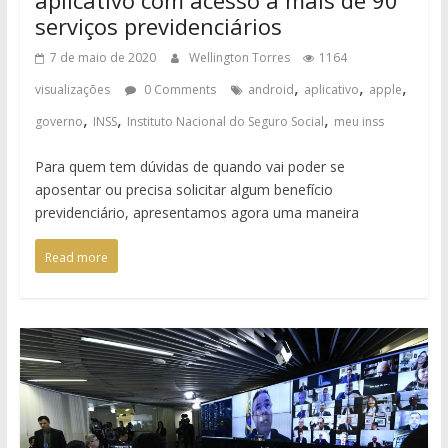
aplicativo com acesso a mais de 90
serviços previdenciários
7 de maio de 2020
Wellington Torres
1164
,
,
,
visualizações
0 Comments
android
aplicativo
apple
,
,
,
governo
INSS
Instituto Nacional do Seguro Social
meu inss
Para quem tem dúvidas de quando vai poder se
aposentar ou precisa solicitar algum benefício
previdenciário, apresentamos agora uma maneira
Read more