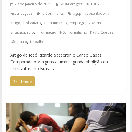
28 de janeiro de 2021
ADM-artigos
1018
,
,
visualizações
0 Comments
agsp
aposentadoria
,
,
,
,
,
artigo
bolsonaro
Comunicação
emprego
governo
,
,
,
,
,
gritasaopaulo
informaçao
INSS
jornalismo
Paulo Guedes
,
são paulo
trabalho
Artigo de José Ricardo Sasseron e Carlso Gabas
Comparada por alguns a uma segunda abolição da
escravatura no Brasil, a
Read more