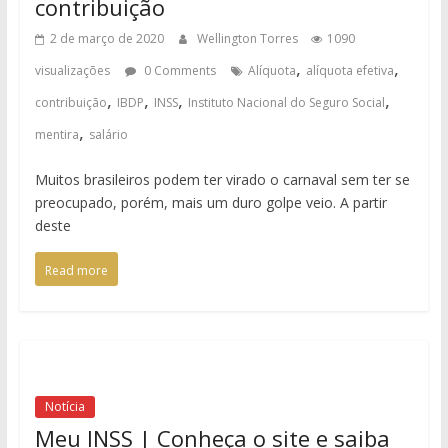
contribuição
2 de março de 2020
Wellington Torres
1090
,
,
visualizações
0 Comments
Alíquota
alíquota efetiva
,
,
,
,
contribuição
IBDP
INSS
Instituto Nacional do Seguro Social
,
mentira
salário
Muitos brasileiros podem ter virado o carnaval sem ter se
preocupado, porém, mais um duro golpe veio. A partir
deste
Read more
Notícia
Meu INSS | Conheça o site e saiba