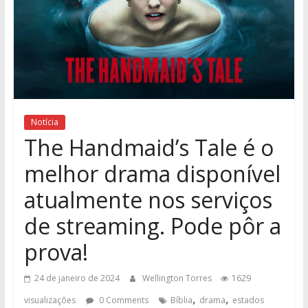
Notícia
The Handmaid’s Tale é o
melhor drama disponível
atualmente nos serviços
de streaming. Pode pôr a
prova!
24 de janeiro de 2024
Wellington Torres
1629
,
,
visualizações
0 Comments
Bíblia
drama
estados