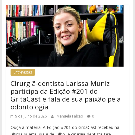
Entrevistas
Cirurgiã-dentista Larissa Muniz
participa da Edição #201 do
GritaCast e fala de sua paixão pela
odontologia
9 de julho de 2026
Manuela Falcão
0
Ouça a matéria! A Edição #201 do GritaCast recebeu na
última quarta, dia 8 de julho, a cirurgiã-dentista Dra.