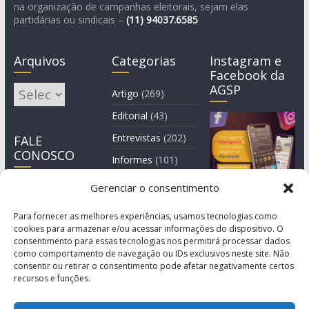
na organização de campanhas eleitorais, sejam elas
partidárias ou sindicais –
(11)
94037.6585
Arquivos
Categorias
Instagram e
Facebook da
AGSP
Arquivos
Artigo
(269)
Editorial
(43)
Entrevistas
(202)
FALE
CONOSCO
Informes
(101)
Manchete
(3)
Gerenciar o consentimento
Notícia
(1.245)
Para fornecer as melhores experiências, usamos tecnologias como
cookies para armazenar e/ou acessar informações do dispositivo. O
consentimento para essas tecnologias nos permitirá processar dados
como comportamento de navegação ou IDs exclusivos neste site. Não
consentir ou retirar o consentimento pode afetar negativamente certos
recursos e funções.