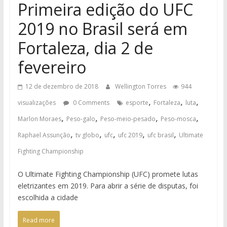
Primeira edição do UFC
2019 no Brasil será em
Fortaleza, dia 2 de
fevereiro
12 de dezembro de 2018
Wellington Torres
944
,
,
,
visualizações
0 Comments
esporte
Fortaleza
luta
,
,
,
,
Marlon Moraes
Peso-galo
Peso-meio-pesado
Peso-mosca
,
,
,
,
,
Raphael Assunção
tv globo
ufc
ufc 2019
ufc brasil
Ultimate
Fighting Championship
O Ultimate Fighting Championship (UFC) promete lutas
eletrizantes em 2019. Para abrir a série de disputas, foi
escolhida a cidade
Read more