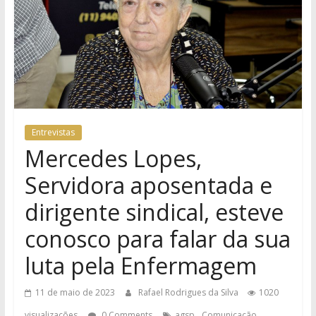
Entrevistas
Mercedes Lopes,
Servidora aposentada e
dirigente sindical, esteve
conosco para falar da sua
luta pela Enfermagem
11 de maio de 2023
Rafael Rodrigues da Silva
1020
,
,
visualizações
0 Comments
agsp
Comunicação