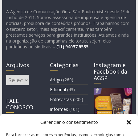
A Agência de Comunicação Grita São Paulo existe desde 1º de
junho de 2011. Somos assessoria de imprensa e agência de
notícias, produtora de conteúdos próprios. Trabalhamos com
o terceiro setor, mais especificamente, mas também
prestamos serviços para grandes instituições. Atuamos ainda
na organização de campanhas eleitorais, sejam elas
partidárias ou sindicais –
(11)
94037.6585
Arquivos
Categorias
Instagram e
Facebook da
AGSP
Arquivos
Artigo
(269)
Editorial
(43)
Entrevistas
(202)
FALE
CONOSCO
Informes
(101)
Manchete
(4)
Gerenciar o consentimento
Notícia
(1.245)
Para fornecer as melhores experiências, usamos tecnologias como