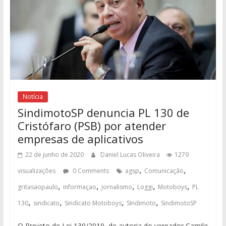
Notícia
SindimotoSP denuncia PL 130 de
Cristófaro (PSB) por atender
empresas de aplicativos
22 de junho de 2020
Daniel Lucas Oliveira
1279
,
,
visualizações
0 Comments
agsp
Comunicação
,
,
,
,
,
gritasaopaulo
informaçao
jornalismo
Loggi
Motoboys
PL
,
,
,
,
130
sindicato
Sindicato Motoboys
SIndimoto
SindimotoSP
O Projeto de Lei 130/2019, de autoria do vereador Camilo