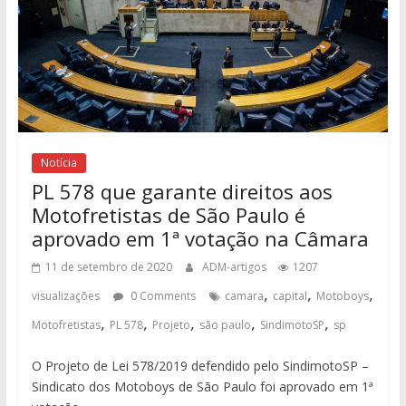
Notícia
PL 578 que garante direitos aos
Motofretistas de São Paulo é
aprovado em 1ª votação na Câmara
11 de setembro de 2020
ADM-artigos
1207
,
,
,
visualizações
0 Comments
camara
capital
Motoboys
,
,
,
,
,
Motofretistas
PL 578
Projeto
são paulo
SindimotoSP
sp
O Projeto de Lei 578/2019 defendido pelo SindimotoSP –
Sindicato dos Motoboys de São Paulo foi aprovado em 1ª