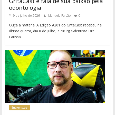
GritaCast e fala de sua paixão pela
odontologia
9 de julho de 2026
Manuela Falcão
0
Ouça a matéria! A Edição #201 do GritaCast recebeu na
última quarta, dia 8 de julho, a cirurgiã-dentista Dra.
Larissa
Entrevistas