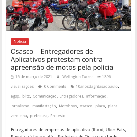
Notícia
Osasco | Entregadores de
Aplicativos protestam contra
apreensão de motos pela polícia
16 de março de 2021
Wellington Torres
1896
,
visualizações
0 Comments
10anosdagritasãopaulo
,
,
,
,
,
agsp
blitz
Comunicação
Entregadores
informaçao
,
,
,
,
,
jornalismo
manifestação
Motoboys
osasco
placa
placa
,
,
vermelha
prefeitura
Protesto
Entregadores de empresas de aplicativo (Ifood, Uber Eats,
Rappi, etc) foram até a Prefeitura de Osasco na tarde