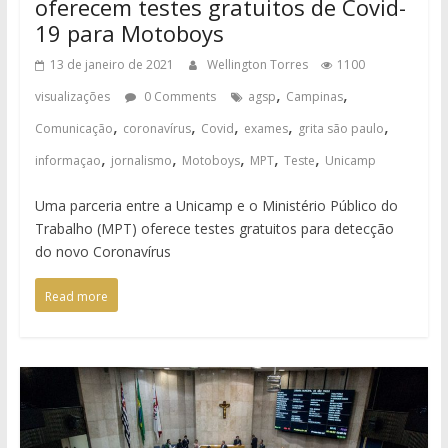
oferecem testes gratuitos de Covid-
19 para Motoboys
13 de janeiro de 2021
Wellington Torres
1100
,
,
visualizações
0 Comments
agsp
Campinas
,
,
,
,
,
Comunicação
coronavírus
Covid
exames
grita são paulo
,
,
,
,
,
informaçao
jornalismo
Motoboys
MPT
Teste
Unicamp
Uma parceria entre a Unicamp e o Ministério Público do
Trabalho (MPT) oferece testes gratuitos para detecção
do novo Coronavírus
Read more