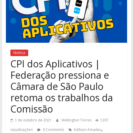
Notícia
CPI dos Aplicativos |
Federação pressiona e
Câmara de São Paulo
retoma os trabalhos da
Comissão
1 de outubro de 2021
Wellington Torres
1207
,
visualizações
0 Comments
Adilson Amadeu