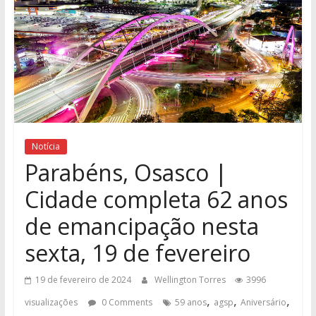
Notícia
Parabéns, Osasco |
Cidade completa 62 anos
de emancipação nesta
sexta, 19 de fevereiro
19 de fevereiro de 2024
Wellington Torres
3996
,
,
,
visualizações
0 Comments
59 anos
agsp
Aniversário