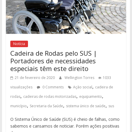
Notícia
Cadeira de Rodas pelo SUS |
Portadores de necessidades
especiais têm este direito
21 de fevereiro de 2020
Wellington Torres
1033
,
visualizações
0 Comments
Ação social
cadeira de
,
,
,
rodas
cadeiras de rodas motorizadas
equipamento
,
,
,
município
Secretaria da Saúde
sistema único de saúde
sus
O Sistema Único de Saúde (SUS) é cheio de falhas, como
sabemos e cansamos de noticiar. Porém ações positivas