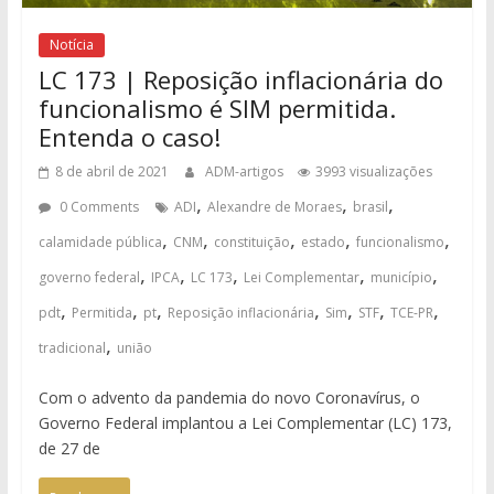
Notícia
LC 173 | Reposição inflacionária do
funcionalismo é SIM permitida.
Entenda o caso!
8 de abril de 2021
ADM-artigos
3993 visualizações
,
,
,
0 Comments
ADI
Alexandre de Moraes
brasil
,
,
,
,
,
calamidade pública
CNM
constituição
estado
funcionalismo
,
,
,
,
,
governo federal
IPCA
LC 173
Lei Complementar
município
,
,
,
,
,
,
,
pdt
Permitida
pt
Reposição inflacionária
Sim
STF
TCE-PR
,
tradicional
união
Com o advento da pandemia do novo Coronavírus, o
Governo Federal implantou a Lei Complementar (LC) 173,
de 27 de