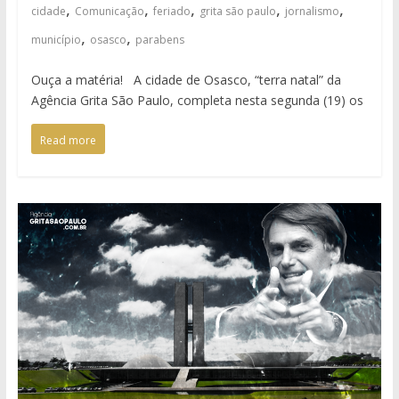
,
,
,
,
,
cidade
Comunicação
feriado
grita são paulo
jornalismo
,
,
município
osasco
parabens
Ouça a matéria! A cidade de Osasco, “terra natal” da
Agência Grita São Paulo, completa nesta segunda (19) os
Read more