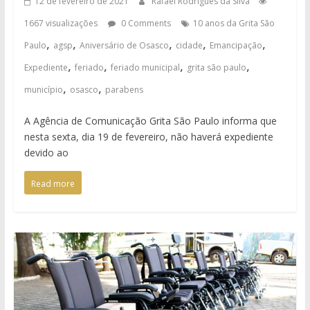
12 de fevereiro de 2021
Rafael Rodrigues da Silva
1667 visualizações
0 Comments
10 anos da Grita São
,
,
,
,
,
Paulo
agsp
Aniversário de Osasco
cidade
Emancipação
,
,
,
,
Expediente
feriado
feriado municipal
grita são paulo
,
,
município
osasco
parabens
A Agência de Comunicação Grita São Paulo informa que
nesta sexta, dia 19 de fevereiro, não haverá expediente
devido ao
Read more