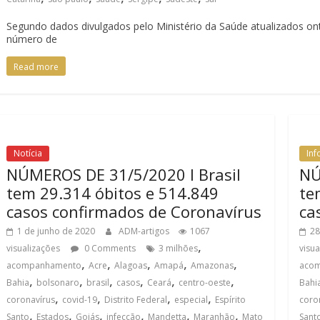
Segundo dados divulgados pelo Ministério da Saúde atualizados onte
número de
Read more
Notícia
In
NÚMEROS DE 31/5/2020 I Brasil
NÚ
tem 29.314 óbitos e 514.849
te
casos confirmados de Coronavírus
ca
1 de junho de 2020
ADM-artigos
1067
28
,
visualizações
0 Comments
3 milhões
visu
,
,
,
,
,
acompanhamento
Acre
Alagoas
Amapá
Amazonas
aco
,
,
,
,
,
,
Bahia
bolsonaro
brasil
casos
Ceará
centro-oeste
Bahi
,
,
,
,
coronavírus
covid-19
Distrito Federal
especial
Espírito
coro
,
,
,
,
,
,
Santo
Estados
Goiás
infecção
Mandetta
Maranhão
Mato
Sant