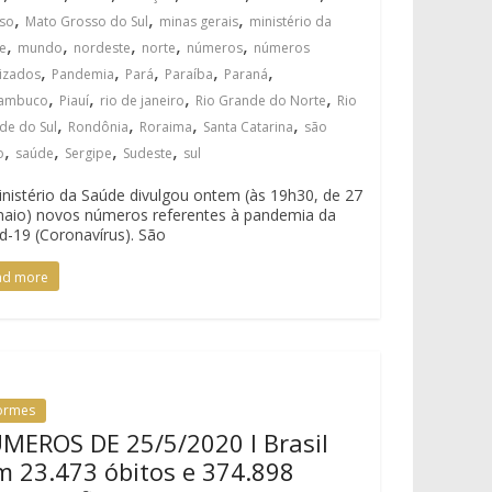
,
,
,
so
Mato Grosso do Sul
minas gerais
ministério da
,
,
,
,
,
e
mundo
nordeste
norte
números
números
,
,
,
,
,
lizados
Pandemia
Pará
Paraíba
Paraná
,
,
,
,
nambuco
Piauí
rio de janeiro
Rio Grande do Norte
Rio
,
,
,
,
de do Sul
Rondônia
Roraima
Santa Catarina
são
,
,
,
,
o
saúde
Sergipe
Sudeste
sul
nistério da Saúde divulgou ontem (às 19h30, de 27
aio) novos números referentes à pandemia da
d-19 (Coronavírus). São
ad more
formes
MEROS DE 25/5/2020 I Brasil
m 23.473 óbitos e 374.898