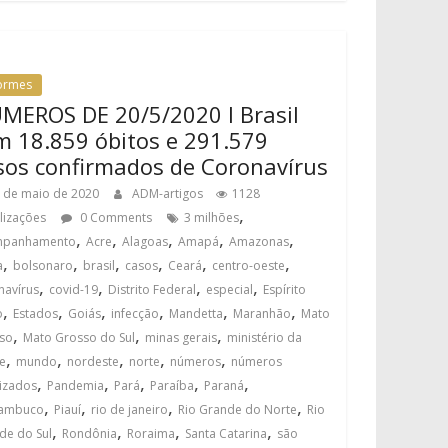
formes
MEROS DE 20/5/2020 I Brasil
m 18.859 óbitos e 291.579
sos confirmados de Coronavírus
 de maio de 2020
ADM-artigos
1128
,
alizações
0 Comments
3 milhões
,
,
,
,
,
mpanhamento
Acre
Alagoas
Amapá
Amazonas
,
,
,
,
,
,
a
bolsonaro
brasil
casos
Ceará
centro-oeste
,
,
,
,
navírus
covid-19
Distrito Federal
especial
Espírito
,
,
,
,
,
,
o
Estados
Goiás
infecção
Mandetta
Maranhão
Mato
,
,
,
so
Mato Grosso do Sul
minas gerais
ministério da
,
,
,
,
,
e
mundo
nordeste
norte
números
números
,
,
,
,
,
lizados
Pandemia
Pará
Paraíba
Paraná
,
,
,
,
nambuco
Piauí
rio de janeiro
Rio Grande do Norte
Rio
,
,
,
,
de do Sul
Rondônia
Roraima
Santa Catarina
são