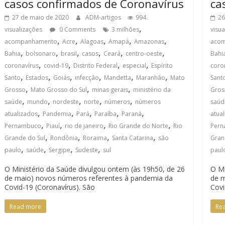
casos confirmados de Coronavírus
ca
27 de maio de 2020
ADM-artigos
994
26
,
visualizações
0 Comments
3 milhões
visu
,
,
,
,
,
acompanhamento
Acre
Alagoas
Amapá
Amazonas
aco
,
,
,
,
,
,
Bahia
bolsonaro
brasil
casos
Ceará
centro-oeste
Bahi
,
,
,
,
coronavírus
covid-19
Distrito Federal
especial
Espírito
coro
,
,
,
,
,
,
Santo
Estados
Goiás
infecção
Mandetta
Maranhão
Mato
Sant
,
,
,
Grosso
Mato Grosso do Sul
minas gerais
ministério da
Gros
,
,
,
,
,
saúde
mundo
nordeste
norte
números
números
saúd
,
,
,
,
,
atualizados
Pandemia
Pará
Paraíba
Paraná
atua
,
,
,
,
Pernambuco
Piauí
rio de janeiro
Rio Grande do Norte
Rio
Per
,
,
,
,
Grande do Sul
Rondônia
Roraima
Santa Catarina
são
Gran
,
,
,
,
paulo
saúde
Sergipe
Sudeste
sul
paul
O Ministério da Saúde divulgou ontem (às 19h50, de 26
O Mi
de maio) novos números referentes à pandemia da
de m
Covid-19 (Coronavírus). São
Covi
Read more
Re