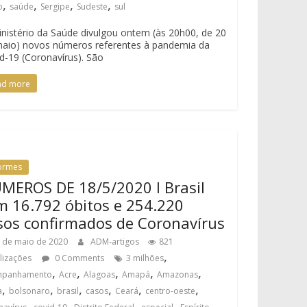
,
,
,
,
o
saúde
Sergipe
Sudeste
sul
nistério da Saúde divulgou ontem (às 20h00, de 20
aio) novos números referentes à pandemia da
d-19 (Coronavírus). São
ad more
formes
MEROS DE 18/5/2020 I Brasil
m 16.792 óbitos e 254.220
sos confirmados de Coronavírus
 de maio de 2020
ADM-artigos
821
,
alizações
0 Comments
3 milhões
,
,
,
,
,
mpanhamento
Acre
Alagoas
Amapá
Amazonas
,
,
,
,
,
,
a
bolsonaro
brasil
casos
Ceará
centro-oeste
,
,
,
,