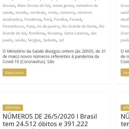
,
,
,
Grosso
Mato Grosso do Sul
minas gerais
ministério da
Gros
,
,
,
,
,
saúde
mundo
nordeste
norte
números
números
saúd
,
,
,
,
,
atualizados
Pandemia
Pará
Paraíba
Paraná
atua
,
,
,
,
Pernambuco
Piauí
rio de janeiro
Rio Grande do Norte
Rio
Per
,
,
,
,
Grande do Sul
Rondônia
Roraima
Santa Catarina
são
Gran
,
,
,
,
paulo
saúde
Sergipe
Sudeste
sul
paul
O Ministério da Saúde divulgou ontem (às 20h55, de 31
O Mi
de maio) novos números referentes à pandemia da
de m
Covid-19 (Coronavírus). São
Covi
Read more
Re
Informes
In
NÚMEROS DE 26/5/2020 I Brasil
NÚ
tem 24.512 óbitos e 391.222
te