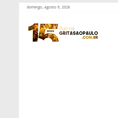
Pular
domingo, agosto 9, 2026
para
o
Grita
conteúdo
São
Paulo
Informação
com
Responsabilidade