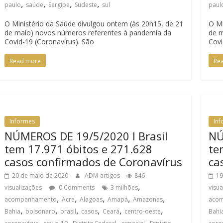
,
,
,
,
paulo
saúde
Sergipe
Sudeste
sul
paul
O Ministério da Saúde divulgou ontem (às 20h15, de 21
O Mi
de maio) novos números referentes à pandemia da
de m
Covid-19 (Coronavírus). São
Covi
Read more
Re
Informes
In
NÚMEROS DE 19/5/2020 I Brasil
NÚ
tem 17.971 óbitos e 271.628
te
casos confirmados de Coronavírus
ca
20 de maio de 2020
ADM-artigos
846
19
,
visualizações
0 Comments
3 milhões
visu
,
,
,
,
,
acompanhamento
Acre
Alagoas
Amapá
Amazonas
aco
,
,
,
,
,
,
Bahia
bolsonaro
brasil
casos
Ceará
centro-oeste
Bahi
,
,
,
,