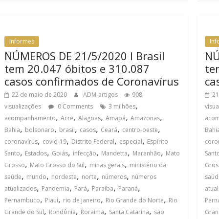
Informes
In
NÚMEROS DE 21/5/2020 I Brasil
NÚ
tem 20.047 óbitos e 310.087
te
casos confirmados de Coronavírus
ca
22 de maio de 2020
ADM-artigos
908
21
,
visualizações
0 Comments
3 milhões
visu
,
,
,
,
,
acompanhamento
Acre
Alagoas
Amapá
Amazonas
aco
,
,
,
,
,
,
Bahia
bolsonaro
brasil
casos
Ceará
centro-oeste
Bahi
,
,
,
,
coronavírus
covid-19
Distrito Federal
especial
Espírito
coro
,
,
,
,
,
,
Santo
Estados
Goiás
infecção
Mandetta
Maranhão
Mato
Sant
,
,
,
Grosso
Mato Grosso do Sul
minas gerais
ministério da
Gros
,
,
,
,
,
saúde
mundo
nordeste
norte
números
números
saúd
,
,
,
,
,
atualizados
Pandemia
Pará
Paraíba
Paraná
atua
,
,
,
,
Pernambuco
Piauí
rio de janeiro
Rio Grande do Norte
Rio
Per
,
,
,
,
Grande do Sul
Rondônia
Roraima
Santa Catarina
são
Gran