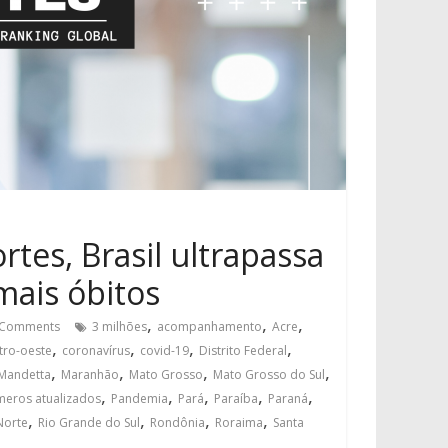
tes, Brasil ultrapassa
 mais óbitos
,
,
,
Comments
3 milhões
acompanhamento
Acre
,
,
,
,
tro-oeste
coronavírus
covid-19
Distrito Federal
,
,
,
,
Mandetta
Maranhão
Mato Grosso
Mato Grosso do Sul
,
,
,
,
,
eros atualizados
Pandemia
Pará
Paraíba
Paraná
,
,
,
,
Norte
Rio Grande do Sul
Rondônia
Roraima
Santa