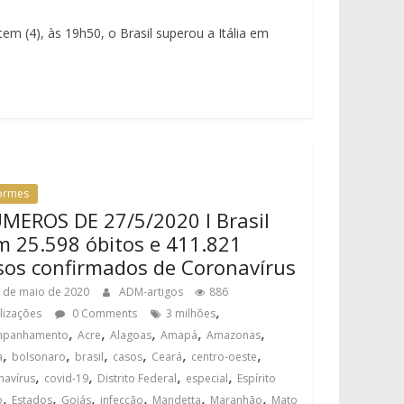
m (4), às 19h50, o Brasil superou a Itália em
formes
MEROS DE 27/5/2020 I Brasil
m 25.598 óbitos e 411.821
sos confirmados de Coronavírus
 de maio de 2020
ADM-artigos
886
,
alizações
0 Comments
3 milhões
,
,
,
,
,
mpanhamento
Acre
Alagoas
Amapá
Amazonas
,
,
,
,
,
,
a
bolsonaro
brasil
casos
Ceará
centro-oeste
,
,
,
,
navírus
covid-19
Distrito Federal
especial
Espírito
,
,
,
,
,
,
o
Estados
Goiás
infecção
Mandetta
Maranhão
Mato