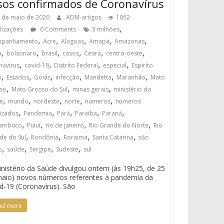
sos confirmados de Coronavírus
 de maio de 2020
ADM-artigos
1062
,
alizações
0 Comments
3 milhões
,
,
,
,
,
mpanhamento
Acre
Alagoas
Amapá
Amazonas
,
,
,
,
,
,
a
bolsonaro
brasil
casos
Ceará
centro-oeste
,
,
,
,
navírus
covid-19
Distrito Federal
especial
Espírito
,
,
,
,
,
,
o
Estados
Goiás
infecção
Mandetta
Maranhão
Mato
,
,
,
so
Mato Grosso do Sul
minas gerais
ministério da
,
,
,
,
,
e
mundo
nordeste
norte
números
números
,
,
,
,
,
lizados
Pandemia
Pará
Paraíba
Paraná
,
,
,
,
nambuco
Piauí
rio de janeiro
Rio Grande do Norte
Rio
,
,
,
,
de do Sul
Rondônia
Roraima
Santa Catarina
são
,
,
,
,
o
saúde
Sergipe
Sudeste
sul
nistério da Saúde divulgou ontem (às 19h25, de 25
aio) novos números referentes à pandemia da
d-19 (Coronavírus). São
ad more