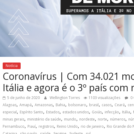
Notícia
Coronavírus | Com 34.021 mor
Itália e agora é o 3º país com
5 de junho de 2020
Wellington Torres
1103 visualizações
0 
,
,
,
,
,
,
,
,
Alagoas
Amapá
Amazonas
Bahia
bolsonaro
brasil
casos
Ceará
cen
,
,
,
,
,
,
,
especial
Espírito Santo
Estados
estados unidos
Goiás
infecção
Itália
,
,
,
,
,
,
minas gerais
ministério da saúde
mundo
nordeste
norte
números
núm
,
,
,
,
,
Pernambuco
Piauí
registros
Reino Unido
rio de janeiro
Rio Grande do 
,
,
,
,
,
Catarina
são paulo
saúde
Sergipe
Sudeste
sul