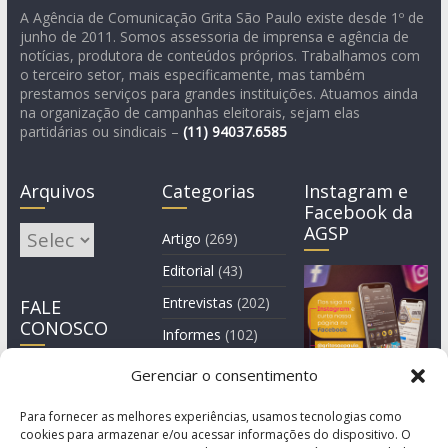
A Agência de Comunicação Grita São Paulo existe desde 1º de
junho de 2011. Somos assessoria de imprensa e agência de
notícias, produtora de conteúdos próprios. Trabalhamos com
o terceiro setor, mais especificamente, mas também
prestamos serviços para grandes instituições. Atuamos ainda
na organização de campanhas eleitorais, sejam elas
partidárias ou sindicais –
(11)
94037.6585
Arquivos
Categorias
Instagram e
Facebook da
AGSP
Arquivos
Artigo
(269)
Editorial
(43)
Entrevistas
(202)
FALE
CONOSCO
Informes
(102)
Manchete
(2)
Gerenciar o consentimento
Notícia
(1.245)
Para fornecer as melhores experiências, usamos tecnologias como
cookies para armazenar e/ou acessar informações do dispositivo. O