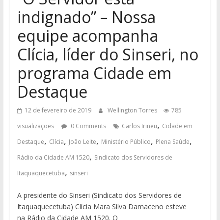
indignado” – Nossa
equipe acompanha
Clícia, líder do Sinseri, no
programa Cidade em
Destaque
12 de fevereiro de 2019
Wellington Torres
785
,
visualizações
0 Comments
Carlos Irineu
Cidade em
,
,
,
,
,
Destaque
Clícia
João Leite
Ministério Público
Plena Saúde
,
Rádio da Cidade AM 1520
Sindicato dos Servidores de
,
Itaquaquecetuba
sinseri
A presidente do Sinseri (Sindicato dos Servidores de
Itaquaquecetuba) Clícia Mara Silva Damaceno esteve
na Rádio da Cidade AM 1520. O