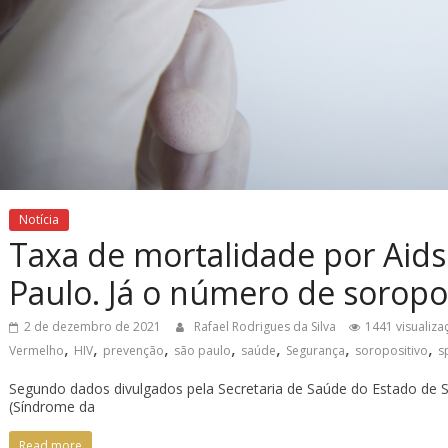
Notícia
Taxa de mortalidade por Aids
Paulo. Já o número de soropo
2 de dezembro de 2021
Rafael Rodrigues da Silva
1441 visualiza
,
,
,
,
,
,
,
Vermelho
HIV
prevenção
são paulo
saúde
Segurança
soropositivo
s
Segundo dados divulgados pela Secretaria de Saúde do Estado de S
(Síndrome da
Read more