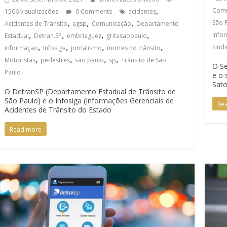
,
Comu
1506 visualizações
0 Comments
acidentes
,
,
,
São 
Acidentes de Trânsito
agsp
Comunicação
Departamento
,
,
,
,
info
Estadual
Detran.SP
embriaguez
gritasaopaulo
,
,
,
,
sind
informaçao
Infosiga
jornalismo
mortes no trânsito
,
,
,
,
Motoristas
pedestres
são paulo
sp
Trânsito de São
O Se
Paulo
e o 
Sat
O DetranSP (Departamento Estadual de Trânsito de
São Paulo) e o Infosiga (Informações Gerenciais de
Re
Acidentes de Trânsito do Estado
Read more