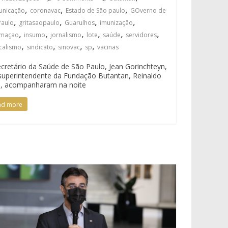
,
,
,
nicação
coronavac
Estado de São paulo
GOverno de
,
,
,
,
Paulo
gritasaopaulo
Guarulhos
imunização
,
,
,
,
,
,
rmaçao
insumo
jornalismo
lote
saúde
servidores
,
,
,
,
icalismo
sindicato
sinovac
sp
vacinas
cretário da Saúde de São Paulo, Jean Gorinchteyn,
superintendente da Fundação Butantan, Reinaldo
o, acompanharam na noite
ad more