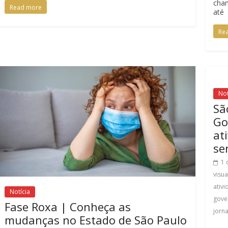
cham
Read more
até
Re
Not
Sã
Go
at
se
1 
visu
ativi
Notícia
gove
Fase Roxa | Conheça as
jorn
mudanças no Estado de São Paulo