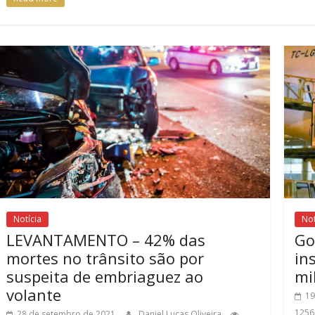
Notícia
Not
LEVANTAMENTO – 42% das
Go
mortes no trânsito são por
in
suspeita de embriaguez ao
mi
volante
19
1256
28 de setembro de 2021
Daniel Lucas Oliveira