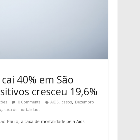
 cai 40% em São
sitivos cresceu 19,6%
,
,
ções
0 Comments
AIDS
casos
Dezembro
,
p
taxa de mortalidade
ão Paulo, a taxa de mortalidade pela Aids