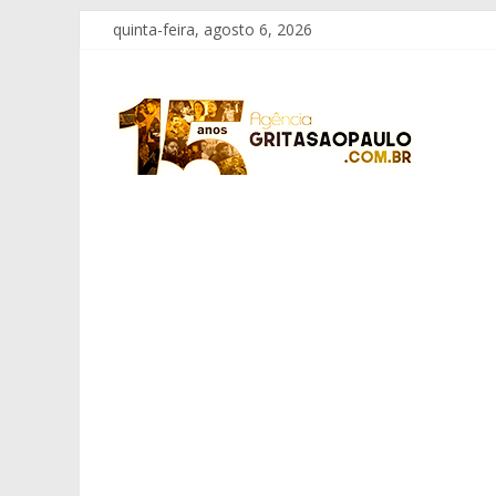
Pular
quinta-feira, agosto 6, 2026
para
o
Grita
conteúdo
São
Paulo
Informação
com
Responsabilidade