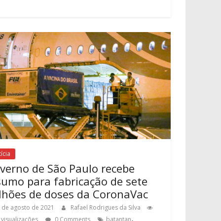
ícia
verno de São Paulo recebe
sumo para fabricação de sete
lhões de doses da CoronaVac
 de agosto de 2021
Rafael Rodrigues da Silva
,
 visualizações
0 Comments
batantan