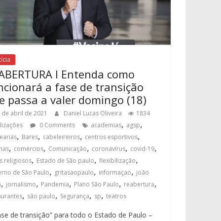
ícia
ABERTURA I Entenda como
ncionará a fase de transição
e passa a valer domingo (18)
 de abril de 2021
Daniel Lucas Oliveira
1834
,
,
alizações
0 Comments
academias
agsp
,
,
,
,
earias
Bares
cabeleireiros
centros esportivos
,
,
,
,
,
mas
comércios
Comunicação
coronavírus
covid-19
,
,
,
s religiosos
Estado de São paulo
flexibilização
,
,
,
rno de São Paulo
gritasaopaulo
informaçao
joão
,
,
,
,
,
a
jornalismo
Pandemia
Plano São Paulo
reabertura
,
,
,
,
aurantes
são paulo
Segurança
sp
teatros
ase de transição” para todo o Estado de Paulo –