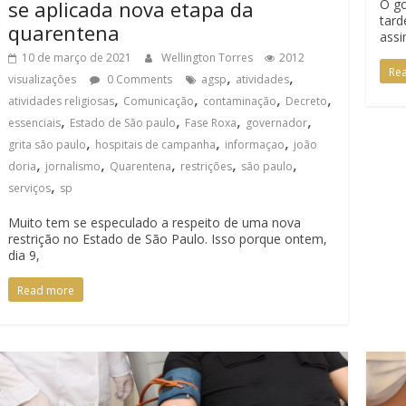
se aplicada nova etapa da
O go
tard
quarentena
assi
10 de março de 2021
Wellington Torres
2012
Re
,
,
visualizações
0 Comments
agsp
atividades
,
,
,
,
atividades religiosas
Comunicação
contaminação
Decreto
,
,
,
,
essenciais
Estado de São paulo
Fase Roxa
governador
,
,
,
grita são paulo
hospitais de campanha
informaçao
joão
,
,
,
,
,
doria
jornalismo
Quarentena
restrições
são paulo
,
serviços
sp
Muito tem se especulado a respeito de uma nova
restrição no Estado de São Paulo. Isso porque ontem,
dia 9,
Read more