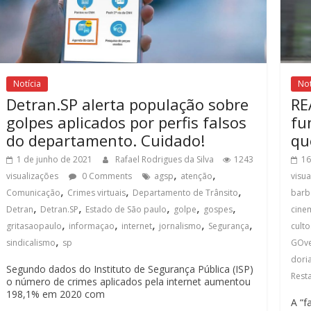
Notícia
Not
Detran.SP alerta população sobre
RE
golpes aplicados por perfis falsos
fu
do departamento. Cuidado!
qu
1 de junho de 2021
Rafael Rodrigues da Silva
1243
16
,
,
visualizações
0 Comments
agsp
atenção
visu
,
,
,
Comunicação
Crimes virtuais
Departamento de Trânsito
barb
,
,
,
,
,
Detran
Detran.SP
Estado de São paulo
golpe
gospes
cine
,
,
,
,
,
gritasaopaulo
informaçao
internet
jornalismo
Segurança
culto
,
sindicalismo
sp
GOve
dori
Segundo dados do Instituto de Segurança Pública (ISP)
Rest
o número de crimes aplicados pela internet aumentou
198,1% em 2020 com
A “f