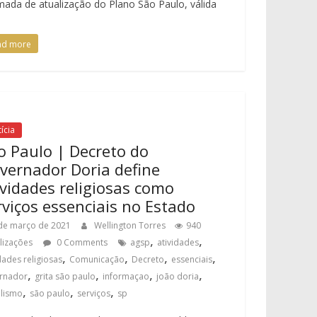
ada de atualização do Plano São Paulo, válida
ad more
ícia
o Paulo | Decreto do
vernador Doria define
ividades religiosas como
rviços essenciais no Estado
de março de 2021
Wellington Torres
940
,
,
alizações
0 Comments
agsp
atividades
,
,
,
,
dades religiosas
Comunicação
Decreto
essenciais
,
,
,
,
rnador
grita são paulo
informaçao
joão doria
,
,
,
alismo
são paulo
serviços
sp