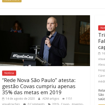
Not
Tr
Fa
ca
16
visu
Alex
Hosp
Notícia
Cárm
“Rede Nova São Paulo” atesta:
médi
gestão Covas cumpriu apenas
Rela
35% das metas em 2019
São 
14 de agosto de 2020
ADM-artigos
1151
saúd
,
,
,
visualizações
0 Comments
2019
Covas
governo