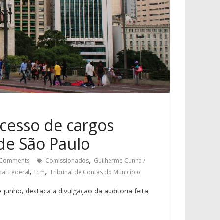
cesso de cargos
de São Paulo
,
Comments
Comissionados
Guilherme Cunha /
,
,
al Federal
tcm
Tribunal de Contas do Município
 junho, destaca a divulgação da auditoria feita