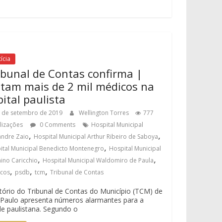
ícia
ibunal de Contas confirma |
ltam mais de 2 mil médicos na
pital paulista
 de setembro de 2019
Wellington Torres
777
alizações
0 Comments
Hospital Municipal
,
,
andre Zaio
Hospital Municipal Arthur Ribeiro de Saboya
,
ital Municipal Benedicto Montenegro
Hospital Municipal
,
,
ino Caricchio
Hospital Municipal Waldomiro de Paula
,
,
,
cos
psdb
tcm
Tribunal de Contas
tório do Tribunal de Contas do Município (TCM) de
Paulo apresenta números alarmantes para a
e paulistana. Segundo o