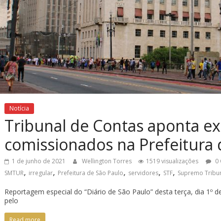
Notícia
Tribunal de Contas aponta ex
comissionados na Prefeitura 
1 de junho de 2021
Wellington Torres
1519 visualizações
0 
,
,
,
,
,
SMTUR
irregular
Prefeitura de São Paulo
servidores
STF
Supremo Tribun
Reportagem especial do “Diário de São Paulo” desta terça, dia 1º de
pelo
Read more