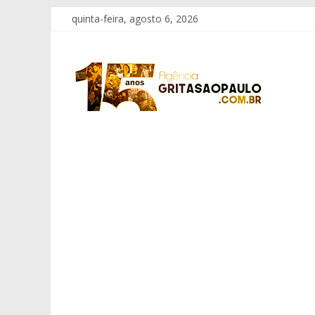
Pular
quinta-feira, agosto 6, 2026
para
o
Grita
conteúdo
São
Paulo
Informação
com
Responsabilidade