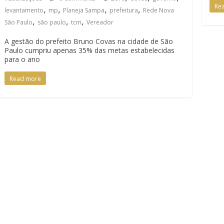
Re
,
,
,
,
levantamento
mp
Planeja Sampa
prefeitura
Rede Nova
,
,
,
São Paulo
são paulo
tcm
Vereador
A gestão do prefeito Bruno Covas na cidade de São
Paulo cumpriu apenas 35% das metas estabelecidas
para o ano
Read more