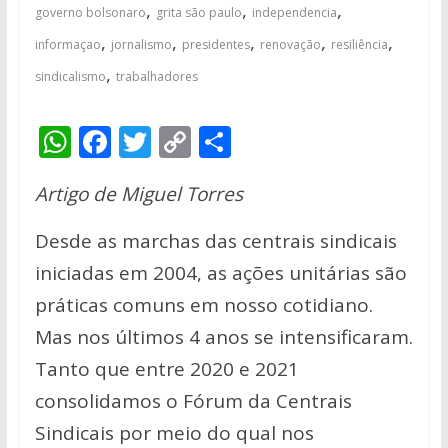
,
,
,
governo bolsonaro
grita são paulo
independencia
,
,
,
,
,
informaçao
jornalismo
presidentes
renovação
resiliência
,
sindicalismo
trabalhadores
W
F
T
C
S
h
ac
w
o
h
Artigo de Miguel Torres
at
e
itt
p
ar
s
b
er
y
e
Desde as marchas das centrais sindicais
A
o
Li
iniciadas em 2004, as ações unitárias são
p
o
n
práticas comuns em nosso cotidiano.
p
k
k
Mas nos últimos 4 anos se intensificaram.
Tanto que entre 2020 e 2021
consolidamos o Fórum da Centrais
Sindicais por meio do qual nos