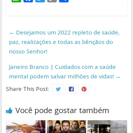
h
ac
w
o
h
at
e
itt
p
ar
s
b
er
y
e
←
Desejamos um 2022 repleto de saúde,
A
o
Li
paz, realizações e todas as bênçãos do
p
o
n
nosso Senhor!
p
k
k
Janeiro Branco | Cuidados com a saúde
mental podem salvar milhões de vidas!
→
Share This Post:
Você pode gostar também