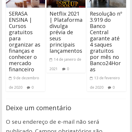
SERASA
Netflix 2021
Resolução nº
ENSINA |
| Plataforma
3.919 do
Cursos
divulga
Banco
gratuitos
prévia de
Central
para
seus
garante até
organizar as
principais
4 saques
finanças e
lançamentos
gratuitos
conhecer o
por mês no
14 de janeiro de
mercado
Banco24Hor
financeiro
as
2021
0
9 de dezembro
13 de fevereiro
de 2020
0
de 2020
0
Deixe um comentário
O seu endereço de e-mail não será
publicado.
Campos obrigatórios são