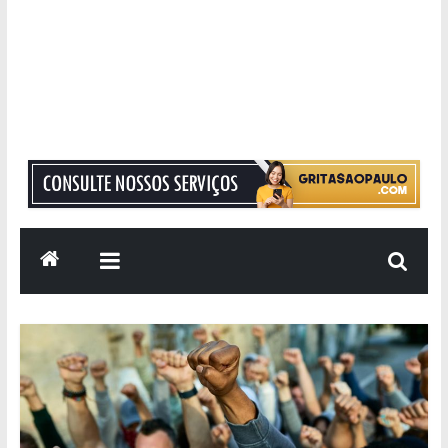
Grita
São
Paulo
Informação
com
Responsabilidade