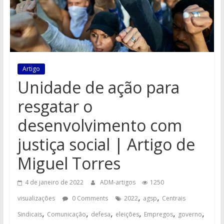
Artigo
Unidade de ação para
resgatar o
desenvolvimento com
justiça social | Artigo de
Miguel Torres
4 de janeiro de 2022
ADM-artigos
1250
,
,
visualizações
0 Comments
2022
agsp
Centrais
,
,
,
,
,
,
Sindicais
Comunicação
defesa
eleições
Empregos
governo