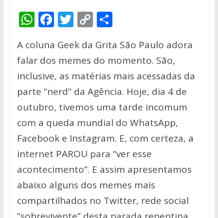
W
F
T
C
S
h
ac
w
o
h
A coluna Geek da Grita São Paulo adora
at
e
itt
p
ar
falar dos memes do momento. São,
s
b
er
y
e
inclusive, as matérias mais acessadas da
A
o
Li
parte “nerd” da Agência. Hoje, dia 4 de
p
o
n
outubro, tivemos uma tarde incomum
p
k
k
com a queda mundial do WhatsApp,
Facebook e Instagram. E, com certeza, a
internet PAROU para “ver esse
acontecimento”. E assim apresentamos
abaixo alguns dos memes mais
compartilhados no Twitter, rede social
“sobrevivente” desta parada repentina.