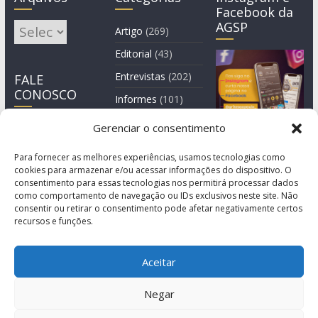
Facebook da
AGSP
Arquivos
Artigo
(269)
Editorial
(43)
Entrevistas
(202)
FALE
CONOSCO
Informes
(101)
Manchete
(3)
Gerenciar o consentimento
Notícia
(1.245)
Para fornecer as melhores experiências, usamos tecnologias como
cookies para armazenar e/ou acessar informações do dispositivo. O
consentimento para essas tecnologias nos permitirá processar dados
como comportamento de navegação ou IDs exclusivos neste site. Não
consentir ou retirar o consentimento pode afetar negativamente certos
recursos e funções.
Aceitar
Negar
© Copyright 2011-2026