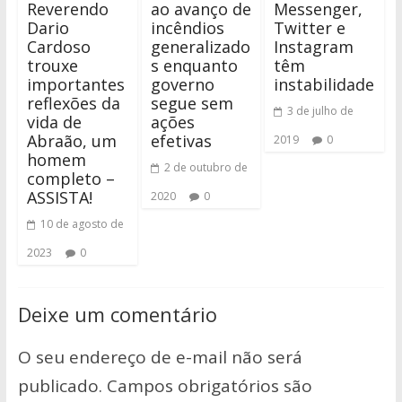
Reverendo
ao avanço de
Messenger,
Dario
incêndios
Twitter e
Cardoso
generalizado
Instagram
trouxe
s enquanto
têm
importantes
governo
instabilidade
reflexões da
segue sem
3 de julho de
vida de
ações
Abraão, um
efetivas
2019
0
homem
2 de outubro de
completo –
ASSISTA!
2020
0
10 de agosto de
2023
0
Deixe um comentário
O seu endereço de e-mail não será
publicado.
Campos obrigatórios são