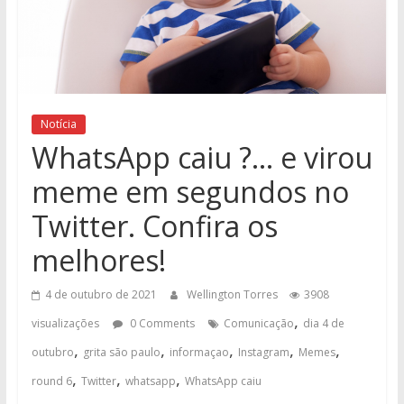
Notícia
WhatsApp caiu ?… e virou
meme em segundos no
Twitter. Confira os
melhores!
4 de outubro de 2021
Wellington Torres
3908
,
visualizações
0 Comments
Comunicação
dia 4 de
,
,
,
,
,
outubro
grita são paulo
informaçao
Instagram
Memes
,
,
,
round 6
Twitter
whatsapp
WhatsApp caiu