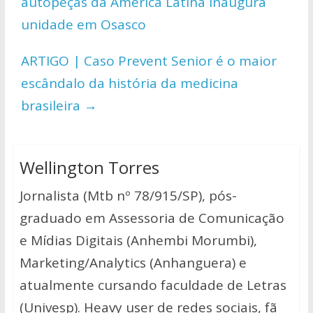
autopeças da América Latina inaugura
p
o
n
unidade em Osasco
p
k
k
ARTIGO | Caso Prevent Senior é o maior
escândalo da história da medicina
brasileira
→
Wellington Torres
Jornalista (Mtb nº 78/915/SP), pós-
graduado em Assessoria de Comunicação
e Mídias Digitais (Anhembi Morumbi),
Marketing/Analytics (Anhanguera) e
atualmente cursando faculdade de Letras
(Univesp). Heavy user de redes sociais, fã