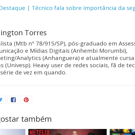
Li
estaque | Técnico fala sobre importância da s
n
k
lington Torres
alista (Mtb nº 78/915/SP), pós-graduado em Asses
nicação e Mídias Digitais (Anhembi Morumbi),
eting/Analytics (Anhanguera) e atualmente curs
s (Univesp). Heavy user de redes sociais, fã de te
série de vez em quando.
gostar também