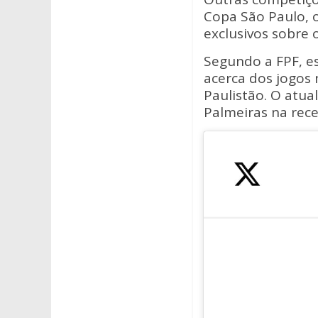
Copa São Paulo, o
exclusivos sobre 
Segundo a FPF, e
acerca dos jogos
Paulistão. O atua
Palmeiras na rec
VAI TER P
A maior pla
partidas ao