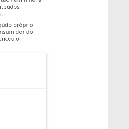
onteúdos
a.
eúdo próprio
onsumidor do
venceu o
— Paulistão
Sicredi 2021