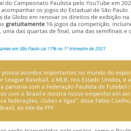
p
ar
tal do Campeonato Paulista pelo YouTube em 2022
y
e
 acompanhar os jogos do Estadual de São Paulo. 
Li
s da Globo em renovar os direitos de exibição na 
os
gratuitamente
16 jogos da competição, inclui
n
, uma das quartas de final, uma das semifinais e 
k
antes em São Paulo cai 17% no 1º trimestre de 2021
possui acordos importantes no mundo do esport
r League Baseball, a MLB, nos Estado Unidos, e a
ta parceria com a Federação Paulista de Futebol 
o com o Brasil e mostra nosso empenho em ser
ra federações, clubes e ligas”, disse Fábio Coelho
rasil, ao site da FPF.
s serão transmitidas pelo serviço, como o Pauli