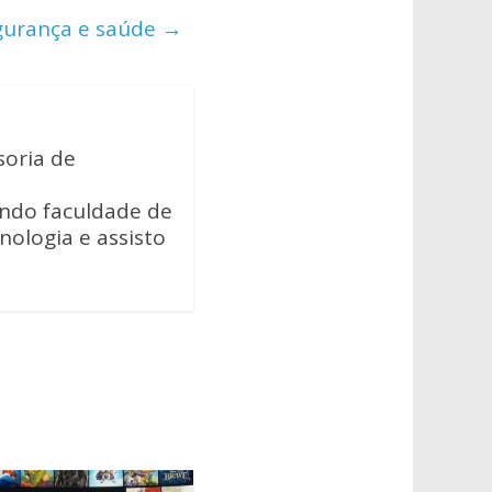
egurança e saúde
→
soria de
ando faculdade de
cnologia e assisto