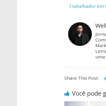
A
o
Trabalhador em D
p
o
p
k
Wel
Jorn
Comu
Mark
Letra
uma 
Share This Post:
Você pode 