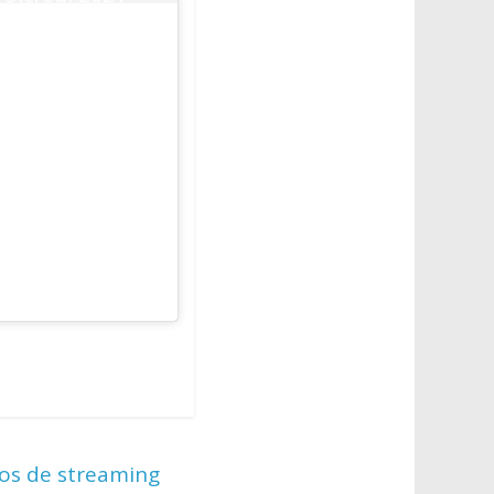
(@Paulistao)
June 7, 2021
iços de streaming