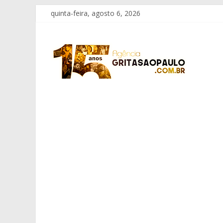
Pular
quinta-feira, agosto 6, 2026
para
o
Grita
conteúdo
São
Paulo
Informação
com
Responsabilidade