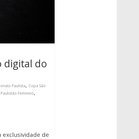
digital do
,
nato Paulista
Copa São
,
,
Paulistão Feminino
a exclusividade de