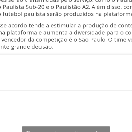
 Paulista Sub-20 e o Paulistão A2. Além disso, c
o futebol paulista serão produzidos na plataform
sse acordo tende a estimular a produção de cont
 na plataforma e aumenta a diversidade para o c
l vencedor da competição é o São Paulo. O time 
ente grande decisão.
AULISTÃO NO YOUTUBE!
taforma de vídeos do mundo vai exibir 16
 vivo a partir de 2022. O
@YouTubeBrasil
será a