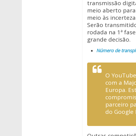
at
e
itt
transmissão digi
s
b
er
meio aberto para
A
o
meio às incerteza
Serão transmitid
p
o
rodada na 1ª fase
p
k
grande decisão.
Número de transpl
O YouTube 
com a Majo
Europa. Es
compromiss
parceiro pa
do Google B
Outras competiçõe