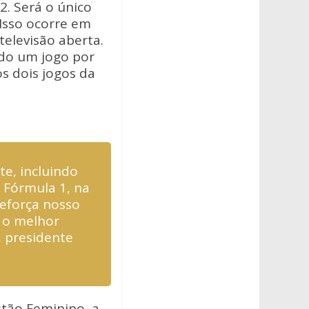
. Será o único
Isso ocorre em
televisão aberta.
ndo um jogo por
os dois jogos da
e, incluindo
 Fórmula 1, na
reforça nosso
 o melhor
, presidente
stão Feminino, a