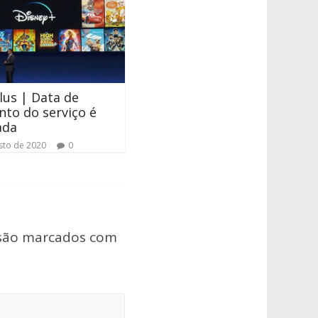
lus | Data de
to do serviço é
ada
sto de 2020
0
 são marcados com