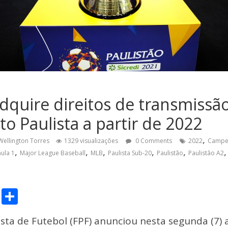
quire direitos de transmissão 
 Paulista a partir de 2022
,
Wellington Torres
1329 visualizações
0 Comments
2022
Campeo
,
,
,
,
,
ula 1
Major League Baseball
MLB
Paulista Sub-20
Paulistão
Paulistão A2
C
S
o
h
sta de Futebol (FPF) anunciou nesta segunda (7) 