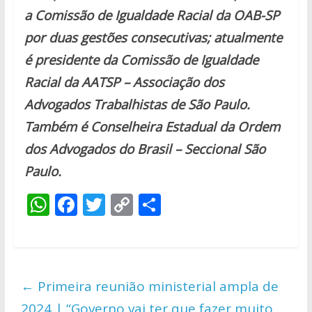
a Comissão de Igualdade Racial da OAB-SP
por duas gestões consecutivas; a
tualmente
é presidente da Comissão de Igualdade
Racial da AATSP – Associação dos
Advogados Trabalhistas de São Paulo.
Também é
Conselheira Estadual da Ordem
dos Advogados do Brasil – Seccional São
Paulo.
W
F
T
C
S
h
ac
w
o
h
at
e
itt
p
ar
s
b
er
y
e
←
Primeira reunião ministerial ampla de
A
o
Li
2024 | “Governo vai ter que fazer muito