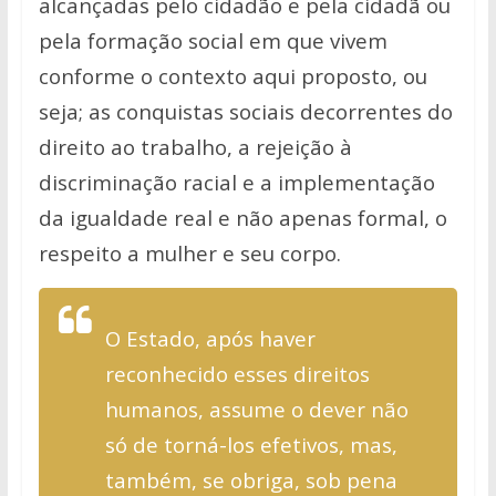
alcançadas pelo cidadão e pela cidadã ou
pela formação
social em que vivem
conforme o contexto aqui proposto, ou
seja; as
conquistas sociais decorrentes do
direito ao trabalho, a rejeição à
discriminação racial e a implementação
da igualdade real e não apenas
formal, o
respeito a mulher e seu corpo.
O Estado, após haver
reconhecido esses direitos
humanos, assume o dever
não
só de torná-los efetivos, mas,
também, se obriga, sob pena