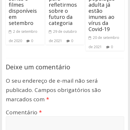
filmes
refletirmos
adulta já
disponíveis
sobre o
estão
em
futuro da
imunes ao
setembro
categoria
vírus da
Covid-19
2 de setembro
29 de outubro
20 de setembro
de 2020
0
de 2021
0
de 2021
0
Deixe um comentário
O seu endereço de e-mail não será
publicado.
Campos obrigatórios são
marcados com
*
Comentário
*