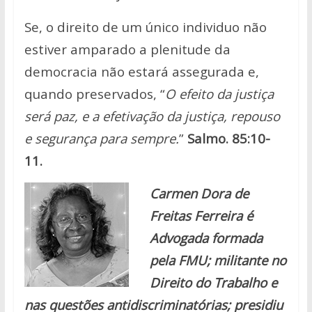
Se, o direito de um único individuo não
estiver amparado a plenitude da
democracia não estará assegurada e,
quando preservados, “
O efeito da justiça
será paz, e a efetivação da justiça, repouso
e segurança para sempre.
”
Salmo.
85:10-
11.
Carmen Dora de
Freitas Ferreira é
Advogada formada
pela FMU; m
ilitante no
Direito do Trabalho e
nas questões antidiscriminatórias;
p
residiu