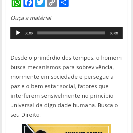
W
F
T
C
S
h
ac
w
o
h
Ouça a matéria!
at
e
itt
p
ar
s
b
er
y
e
Tocador
00:00
00:00
A
o
Li
de
p
o
n
áudio
p
k
k
Desde o primórdio dos tempos, o homem
busca mecanismos para sobrevivência,
mormente em sociedade e persegue a
paz e o bem estar social, fatores que
interferem sensivelmente no princípio
universal da dignidade humana. Busca o
seu Direito.