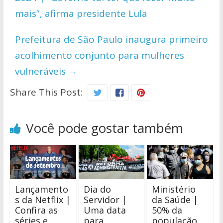
p
o
n
mais”, afirma presidente Lula
p
k
k
Prefeitura de São Paulo inaugura primeiro
acolhimento conjunto para mulheres
vulneráveis
→
Share This Post:
Você pode gostar também
Lançamento
Dia do
Ministério
s da Netflix |
Servidor |
da Saúde |
Confira as
Uma data
50% da
séries e
para
população