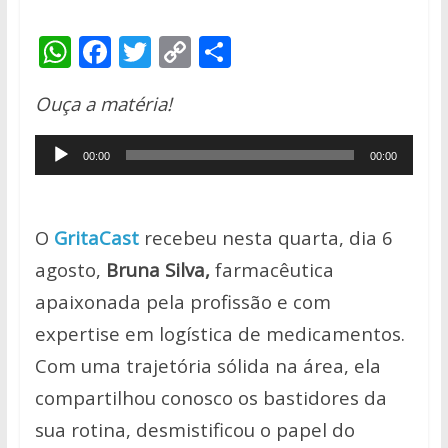
W
F
T
C
S
h
ac
w
o
h
Ouça a matéria!
at
e
itt
p
ar
s
b
er
y
e
Tocador
00:00
00:00
A
o
Li
de
p
o
n
áudio
p
k
k
O
GritaCast
recebeu nesta quarta, dia 6
agosto,
Bruna Silva,
farmacêutica
apaixonada pela profissão e com
expertise em logística de medicamentos.
Com uma trajetória sólida na área, ela
compartilhou conosco os bastidores da
sua rotina, desmistificou o papel do