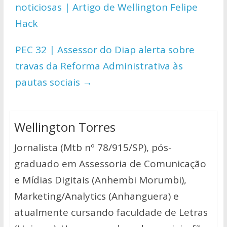
A
o
Li
noticiosas | Artigo de Wellington Felipe
p
o
n
Hack
p
k
k
PEC 32 | Assessor do Diap alerta sobre
travas da Reforma Administrativa às
pautas sociais
→
Wellington Torres
Jornalista (Mtb nº 78/915/SP), pós-
graduado em Assessoria de Comunicação
e Mídias Digitais (Anhembi Morumbi),
Marketing/Analytics (Anhanguera) e
atualmente cursando faculdade de Letras