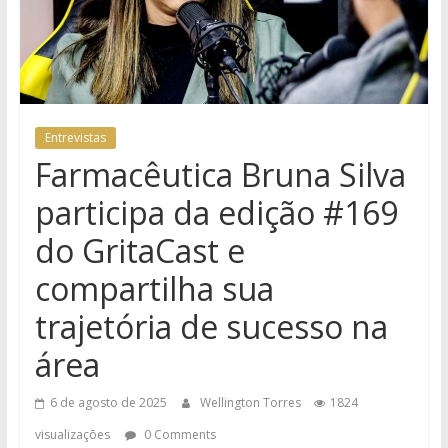
Entrevistas
Farmacêutica Bruna Silva
participa da edição #169
do GritaCast e
compartilha sua
trajetória de sucesso na
área
6 de agosto de 2025
Wellington Torres
1824
visualizações
0 Comments