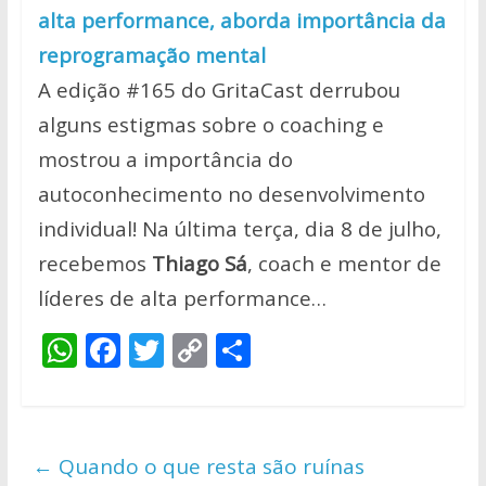
alta performance, aborda importância da
reprogramação mental
A edição #165 do GritaCast derrubou
alguns estigmas sobre o coaching e
mostrou a importância do
autoconhecimento no desenvolvimento
individual! Na última terça, dia 8 de julho,
recebemos
Thiago Sá
, coach e mentor de
líderes de alta performance…
W
F
T
C
S
h
ac
w
o
h
at
e
itt
p
ar
s
b
er
y
e
←
Quando o que resta são ruínas