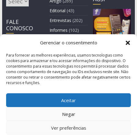
Artigo
(269)
Editorial
(43)
Entrevistas
(202)
FALE
CONOSCO
Informes
(102)
Manchete
(2)
Gerenciar o consentimento
Notícia
(1.244)
Para fornecer as melhores experiências, usamos tecnologias como
cookies para armazenar e/ou acessar informações do dispositivo. O
consentimento para essas tecnologias nos permitirá processar dados
como comportamento de navegação ou IDs exclusivos neste site. Não
consentir ou retirar o consentimento pode afetar negativamente certos
recursos e funções.
Aceitar
Negar
© Copyright 2011-2026
Agência de Comunicação Grita São Paulo
Ver preferências