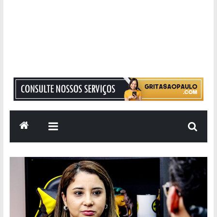
Grita
São
Paulo
Informação
com
Responsabilidade