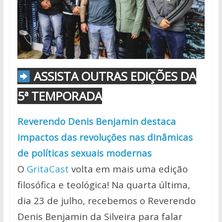
ASSISTA OUTRAS EDIÇÕES DA
5ª TEMPORADA
Reverendo Denis Benjamin destaca
impactos das revoluções nas dinâmicas
de políticas sexuais modernas
O
GritaCast
volta em mais uma edição
filosófica e teológica! Na quarta última,
dia 23 de julho, recebemos o Reverendo
Denis Benjamin da Silveira
para falar