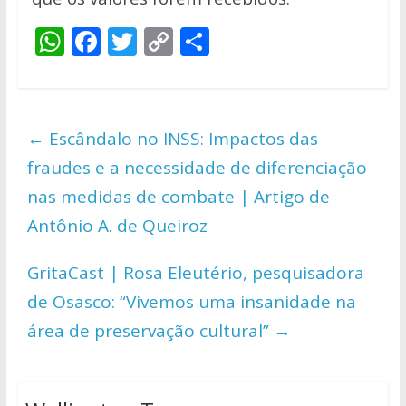
W
F
T
C
S
h
ac
w
o
h
at
e
itt
p
ar
s
b
er
y
e
←
Escândalo no INSS: Impactos das
A
o
Li
fraudes e a necessidade de diferenciação
p
o
n
nas medidas de combate | Artigo de
p
k
k
Antônio A. de Queiroz
GritaCast | Rosa Eleutério, pesquisadora
de Osasco: “Vivemos uma insanidade na
área de preservação cultural”
→