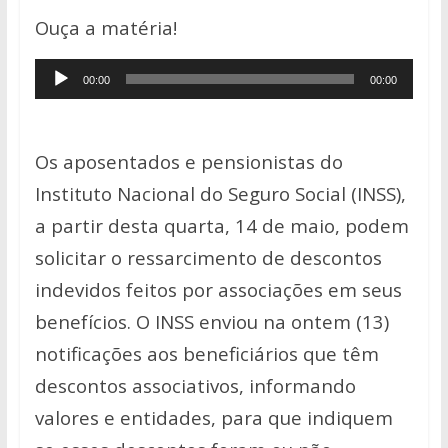
h
ac
w
o
h
Ouça a matéria!
at
e
itt
p
ar
s
b
er
y
e
Tocador
00:00
00:00
A
o
Li
de
p
o
n
áudio
p
k
k
Os aposentados e pensionistas do
Instituto Nacional do Seguro Social (INSS),
a partir desta quarta, 14 de maio, podem
solicitar o ressarcimento de descontos
indevidos feitos por associações em seus
benefícios.
O INSS enviou na ontem (13)
notificações aos beneficiários que têm
descontos associativos, informando
valores e entidades, para que indiquem