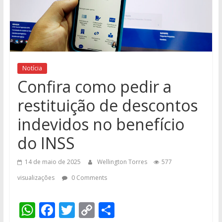
Notícia
Confira como pedir a
restituição de descontos
indevidos no benefício
do INSS
14 de maio de 2025
Wellington Torres
577
visualizações
0 Comments
W
F
T
C
S