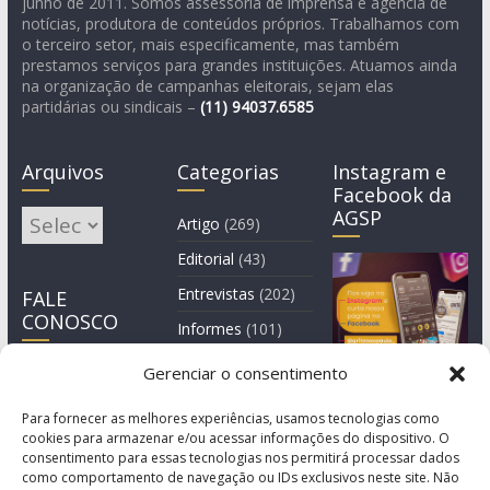
junho de 2011. Somos assessoria de imprensa e agência de
notícias, produtora de conteúdos próprios. Trabalhamos com
o terceiro setor, mais especificamente, mas também
prestamos serviços para grandes instituições. Atuamos ainda
na organização de campanhas eleitorais, sejam elas
partidárias ou sindicais –
(11)
94037.6585
Arquivos
Categorias
Instagram e
Facebook da
AGSP
Arquivos
Artigo
(269)
Editorial
(43)
Entrevistas
(202)
FALE
CONOSCO
Informes
(101)
Manchete
(3)
Gerenciar o consentimento
Notícia
(1.245)
Para fornecer as melhores experiências, usamos tecnologias como
cookies para armazenar e/ou acessar informações do dispositivo. O
consentimento para essas tecnologias nos permitirá processar dados
como comportamento de navegação ou IDs exclusivos neste site. Não