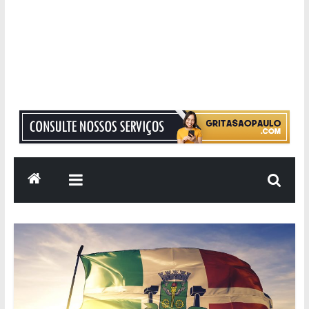
Grita
São
Paulo
Informação
com
Responsabilidade