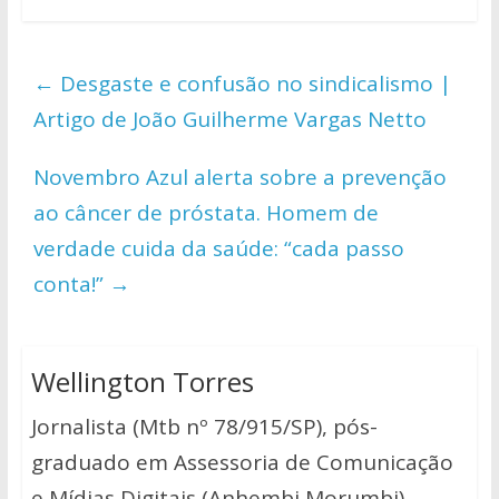
at
e
itt
p
ar
s
b
er
y
e
←
Desgaste e confusão no sindicalismo |
A
o
Li
Artigo de João Guilherme Vargas Netto
p
o
n
p
k
k
Novembro Azul alerta sobre a prevenção
ao câncer de próstata. Homem de
verdade cuida da saúde: “cada passo
conta!”
→
Wellington Torres
Jornalista (Mtb nº 78/915/SP), pós-
graduado em Assessoria de Comunicação
e Mídias Digitais (Anhembi Morumbi),