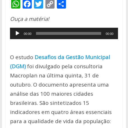
W
F
T
C
S
h
ac
w
o
h
Ouça a matéria!
at
e
itt
p
ar
s
b
er
y
e
Tocador
00:00
00:00
A
o
Li
de
p
o
n
áudio
p
k
k
O estudo
Desafios da Gestão Municipal
(DGM)
foi divulgado pela consultoria
Macroplan na última quinta, 31 de
outubro. O documento
apresenta uma
análise das 100 maiores cidades
brasileiras. São sintetizados 15
indicadores em quatro áreas essenciais
para a qualidade de vida da população: